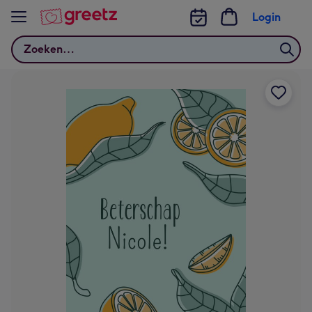
Bekijk meer
Login
Zoeken