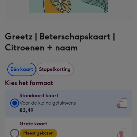
Greetz | Beterschapskaart |
Citroenen + naam
Eén kaart
Stapelkorting
Kies het formaat
Standaard kaart
Standaard
Voor de kleine gelukwens
kaart
€3,49
-
Grote kaart
€3,49
Grote
-
Meest gekozen