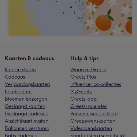
Kaarten & cadeaus
Hulp & tips
Kaartje sturen
Waarom Greetz
Cadeaus
Greetz Plus
Verjaardagskaarten
Influencer co-collecties
Fotokaarten
MyGreetz
Bloemen bezorgen
Greetz-app
Geslaagd kaarten
Greetz-kalender
Geslaagd cadeaus
Personaliseer je kaart
Ansichtkaart maken
Groepswenskaarten
Ballonnen versturen
Videowenskaarten
Baby cadeaus
Kaartteksten (schrijfhulp)