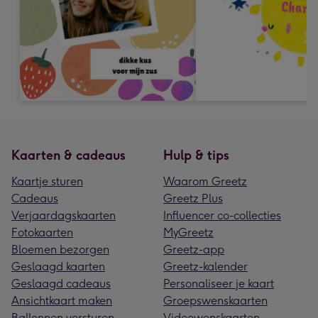
Kaarten & cadeaus
Hulp & tips
Kaartje sturen
Waarom Greetz
Cadeaus
Greetz Plus
Verjaardagskaarten
Influencer co-collecties
Fotokaarten
MyGreetz
Bloemen bezorgen
Greetz-app
Geslaagd kaarten
Greetz-kalender
Geslaagd cadeaus
Personaliseer je kaart
Ansichtkaart maken
Groepswenskaarten
Ballonnen versturen
Videowenskaarten