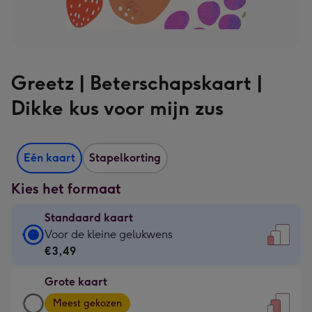
Greetz | Beterschapskaart |
Dikke kus voor mijn zus
Eén kaart
Stapelkorting
Kies het formaat
Standaard kaart
Standaard
Voor de kleine gelukwens
kaart
€3,49
-
Grote kaart
€3,49
Grote
-
Meest gekozen