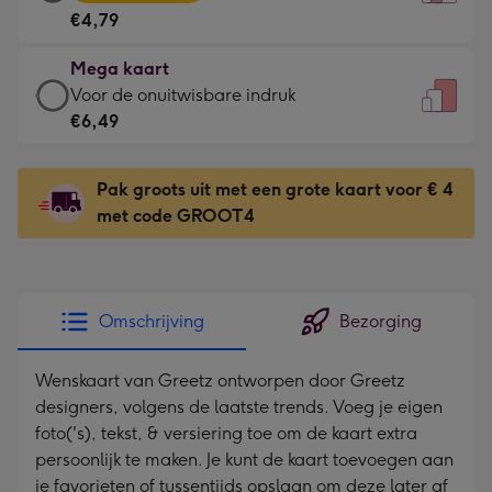
kaart
Voor
€4,79
-
de
€4,79
kleine
Mega kaart
-
gelukwens
Mega
Voor de onuitwisbare indruk
Meest
-
kaart
€6,49
gekozen
Dimensions:
-
-
120
€6,49
Dimensions:
Pak groots uit met een grote kaart voor € 4
x
-
167
met code GROOT4
160
Voor
x
mm
de
231
onuitwisbare
mm
indruk
Omschrijving
Bezorging
-
Dimensions:
Wenskaart van Greetz ontworpen door Greetz
241
designers, volgens de laatste trends. Voeg je eigen
x
foto('s), tekst, & versiering toe om de kaart extra
333
persoonlijk te maken. Je kunt de kaart toevoegen aan
mm
je favorieten of tussentijds opslaan om deze later af