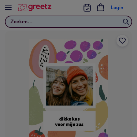
Bekijk meer
Login
Zoeken