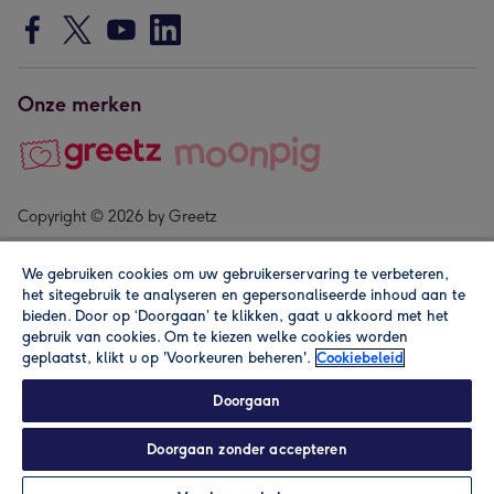
Onze merken
Copyright © 2026 by Greetz
We gebruiken cookies om uw gebruikerservaring te verbeteren,
het sitegebruik te analyseren en gepersonaliseerde inhoud aan te
bieden. Door op ‘Doorgaan’ te klikken, gaat u akkoord met het
gebruik van cookies. Om te kiezen welke cookies worden
geplaatst, klikt u op 'Voorkeuren beheren'.
Cookiebeleid
Alle prijzen zijn inclusief btw en andere heffingen. Lees de
algemene voorwaarden
.
Doorgaan
Doorgaan zonder accepteren
Personaliseren