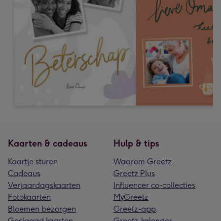
Kaarten & cadeaus
Hulp & tips
Kaartje sturen
Waarom Greetz
Cadeaus
Greetz Plus
Verjaardagskaarten
Influencer co-collecties
Fotokaarten
MyGreetz
Bloemen bezorgen
Greetz-app
Geslaagd kaarten
Greetz-kalender