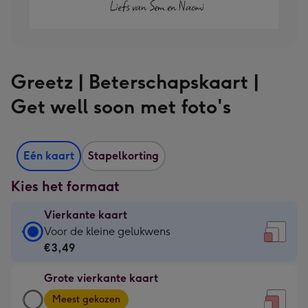
Greetz | Beterschapskaart |
Get well soon met foto's
Eén kaart
Stapelkorting
Kies het formaat
Vierkante kaart
Vierkante
Voor de kleine gelukwens
kaart
€3,49
-
Grote vierkante kaart
€3,49
Grote
-
Meest gekozen