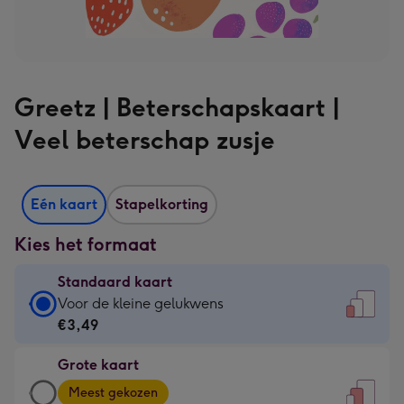
Greetz | Beterschapskaart |
Veel beterschap zusje
Eén kaart
Stapelkorting
Kies het formaat
Standaard kaart
Standaard
Voor de kleine gelukwens
kaart
€3,49
-
Grote kaart
€3,49
Grote
-
Meest gekozen