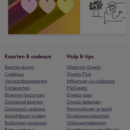
Kaarten & cadeaus
Hulp & tips
Kaartje sturen
Waarom Greetz
Cadeaus
Greetz Plus
Verjaardagskaarten
Influencer co-collecties
Fotokaarten
MyGreetz
Bloemen bezorgen
Greetz-app
Geslaagd kaarten
Greetz-kalender
Geslaagd cadeaus
Personaliseer je kaart
Ansichtkaart maken
Groepswenskaarten
Ballonnen versturen
Videowenskaarten
Baby cadeaus
Kaartteksten (schrijfhulp)