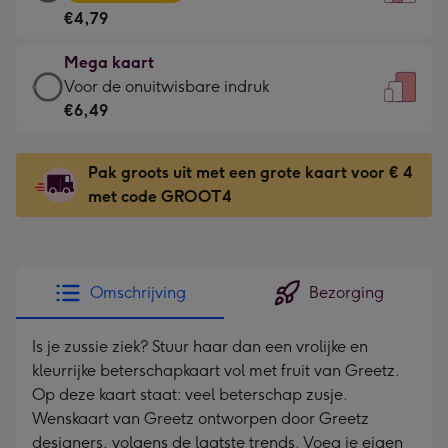
kaart
Voor
€4,79
-
de
€4,79
kleine
Mega kaart
-
gelukwens
Mega
Voor de onuitwisbare indruk
Meest
-
kaart
€6,49
gekozen
Dimensions:
-
-
120
€6,49
Dimensions:
Pak groots uit met een grote kaart voor € 4
x
-
167
met code GROOT4
160
Voor
x
mm
de
231
onuitwisbare
mm
indruk
Omschrijving
Bezorging
-
Dimensions:
Is je zussie ziek? Stuur haar dan een vrolijke en
241
kleurrijke beterschapkaart vol met fruit van Greetz.
x
Op deze kaart staat: veel beterschap zusje.
333
Wenskaart van Greetz ontworpen door Greetz
mm
designers, volgens de laatste trends. Voeg je eigen