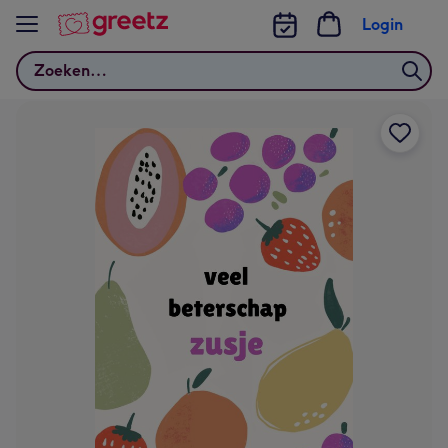
Bekijk meer
Login
Zoeken