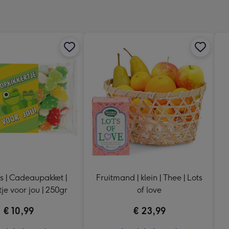
240
x
240
mm
fs | Cadeaupakket |
Fruitmand | klein | Thee | Lots
tje voor jou | 250gr
of love
€ 10,99
€ 23,99