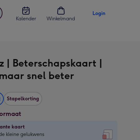
Login
Kalender
Winkelmand
jst
en
z | Beterschapskaart |
maar snel beter
t
Stapelkorting
formaat
ante kaart
ante
de kleine gelukwens