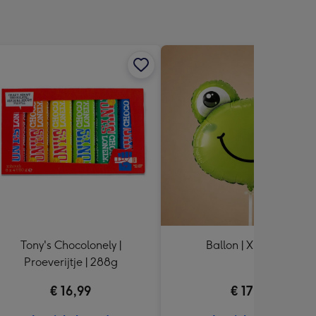
Tony's Chocolonely |
Ballon | XL | Kikker
Proeverijtje | 288g
€ 16,99
€ 17,99