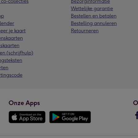
 co-collecties
Bezorginformatie
Wettelijke garantie
pp
Bestellen en betalen
lender
Bestelling annuleren
eer je kaart
Retourneren
nskaarten
skaarten
en (schrijfhulp)
ngsteksten
rten
rtingscode
Onze Apps
O