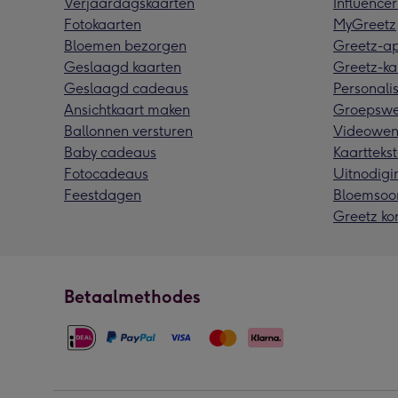
Verjaardagskaarten
Influencer
Fotokaarten
MyGreetz
Bloemen bezorgen
Greetz-a
Geslaagd kaarten
Greetz-ka
Geslaagd cadeaus
Personalis
Ansichtkaart maken
Groepswe
Ballonnen versturen
Videowen
Baby cadeaus
Kaarttekst
Fotocadeaus
Uitnodigi
Feestdagen
Bloemsoo
Greetz ko
Betaalmethodes