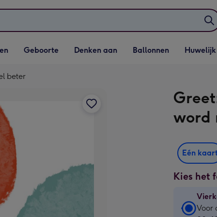
elijst
Vervolgkeuzelijst
Vervolgkeuzelijst
Vervolgkeuzelijst
Vervolgkeuzeli
en
Geboorte
Denken aan
Ballonnen
Huwelijk
penen
Geboorte openen
Denken aan openen
Ballonnen openen
Huwelijk open
el beter
Greet
word 
Eén kaar
Kies het 
Vierk
Vierk
Voor 