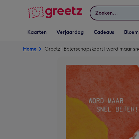
Bekijk meer
Zoeken
Vervolgkeuzelijst
Vervolgkeuzelijst
Vervolgkeuzelijst
Vervolgkeuz
Kaarten
Verjaardag
Cadeaus
Bloem
Kaarten openen
Verjaardag openen
Cadeaus openen
Bloemen o
Home
Greetz | Beterschapskaart | word maar sn