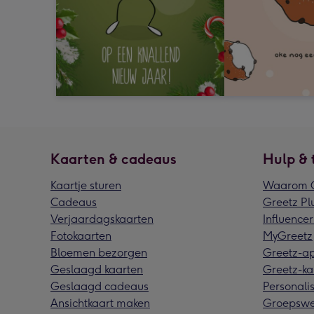
Kaarten & cadeaus
Hulp & 
Kaartje sturen
Waarom G
Cadeaus
Greetz Pl
Verjaardagskaarten
Influencer
Fotokaarten
MyGreetz
Bloemen bezorgen
Greetz-a
Geslaagd kaarten
Greetz-ka
Geslaagd cadeaus
Personalis
Ansichtkaart maken
Groepswe