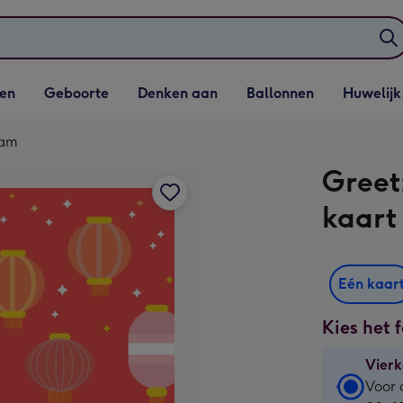
elijst
Vervolgkeuzelijst
Vervolgkeuzelijst
Vervolgkeuzelijst
Vervolgkeuzeli
en
Geboorte
Denken aan
Ballonnen
Huwelijk
penen
Geboorte openen
Denken aan openen
Ballonnen openen
Huwelijk open
aam
Greet
kaart
Eén kaar
Kies het 
Vierk
Vierk
Voor 