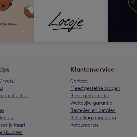
tips
Klantenservice
reetz
Contact
us
Meestgestelde vragen
 co-collecties
Bezorginformatie
Wettelijke garantie
pp
Bestellen en betalen
lender
Bestelling annuleren
eer je kaart
Retourneren
nskaarten