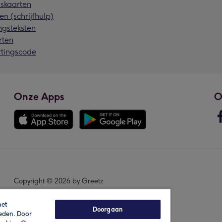
skaarten
en (schrijfhulp)
ngsteksten
rten
rtingscode
Onze Apps
O
Copyright © 2026 by Greetz
het
Doorgaan
ieden. Door