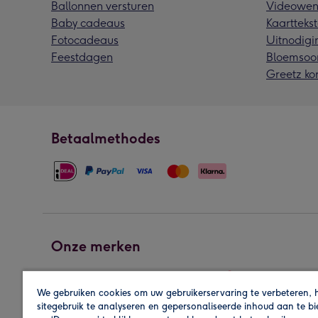
Ballonnen versturen
Videowen
Baby cadeaus
Kaarttekst
Fotocadeaus
Uitnodigi
Feestdagen
Bloemsoo
Greetz ko
Betaalmethodes
Onze merken
We gebruiken cookies om uw gebruikerservaring te verbeteren, 
sitegebruik te analyseren en gepersonaliseerde inhoud aan te b