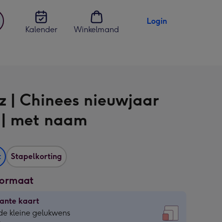
Login
Kalender
Winkelmand
jst
en
z | Chinees nieuwjaar
 | met naam
t
Stapelkorting
formaat
ante kaart
ante
de kleine gelukwens