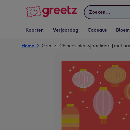
Bekijk meer
Zoeken
Vervolgkeuzelijst
Vervolgkeuzelijst
Vervolgkeuzelijst
Vervolgkeuz
Kaarten
Verjaardag
Cadeaus
Bloem
Kaarten openen
Verjaardag openen
Cadeaus openen
Bloemen o
Home
Greetz | Chinees nieuwjaar kaart | met n