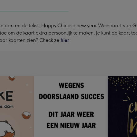
240
x
240
naam en de tekst: Happy Chinese new year Wenskaart van Gre
mm
g toe om de kaart extra persoonlijk te maken. Je kunt de kaart 
aar kaarten zien? Check ze
hier
.