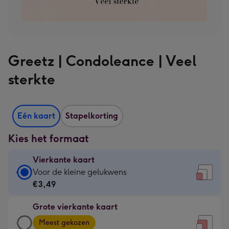
Greetz | Condoleance | Veel
sterkte
Eén kaart
Stapelkorting
Kies het formaat
Vierkante kaart
Vierkante
Voor de kleine gelukwens
kaart
€3,49
-
Grote vierkante kaart
€3,49
Grote
-
Meest gekozen