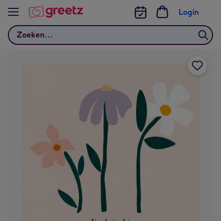
Bekijk meer
Login
Zoeken