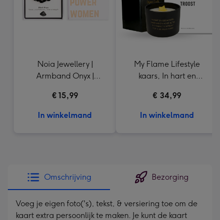
Noia Jewellery |
My Flame Lifestyle
Armband Onyx |
kaars, In hart en
Goudkleurig
gedachten | Een
€ 15,99
€ 34,99
handjevol troost
In winkelmand
In winkelmand
Omschrijving
Bezorging
Voeg je eigen foto('s), tekst, & versiering toe om de
kaart extra persoonlijk te maken. Je kunt de kaart