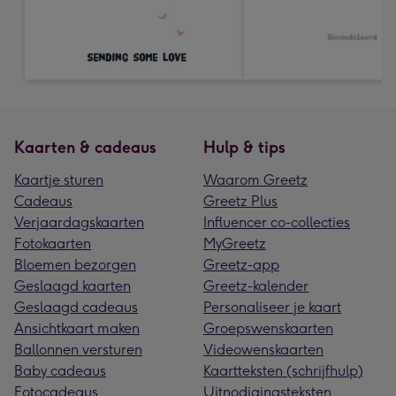
Kaarten & cadeaus
Hulp & tips
Kaartje sturen
Waarom Greetz
Cadeaus
Greetz Plus
Verjaardagskaarten
Influencer co-collecties
Fotokaarten
MyGreetz
Bloemen bezorgen
Greetz-app
Geslaagd kaarten
Greetz-kalender
Geslaagd cadeaus
Personaliseer je kaart
Ansichtkaart maken
Groepswenskaarten
Ballonnen versturen
Videowenskaarten
Baby cadeaus
Kaartteksten (schrijfhulp)
Fotocadeaus
Uitnodigingsteksten