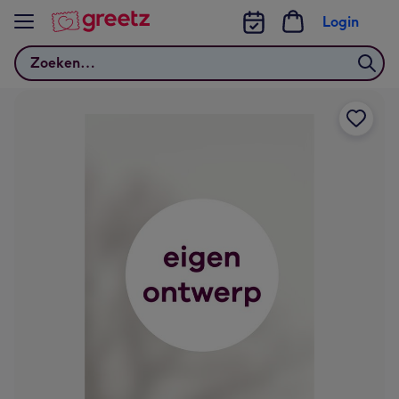
Bekijk meer
Login
Zoeken