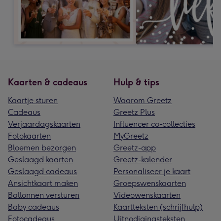
Kaarten & cadeaus
Hulp & tips
Kaartje sturen
Waarom Greetz
Cadeaus
Greetz Plus
Verjaardagskaarten
Influencer co-collecties
Fotokaarten
MyGreetz
Bloemen bezorgen
Greetz-app
Geslaagd kaarten
Greetz-kalender
Geslaagd cadeaus
Personaliseer je kaart
Ansichtkaart maken
Groepswenskaarten
Ballonnen versturen
Videowenskaarten
Baby cadeaus
Kaartteksten (schrijfhulp)
Fotocadeaus
Uitnodigingsteksten