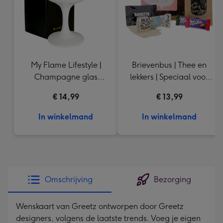
My Flame Lifestyle |
Brievenbus | Thee en
Champagne glas
lekkers | Speciaal voor
sojakaars | Sip Sip
jou
€ 14,99
€ 13,99
Hooray
In winkelmand
In winkelmand
Omschrijving
Bezorging
Wenskaart van Greetz ontworpen door Greetz
designers, volgens de laatste trends. Voeg je eigen