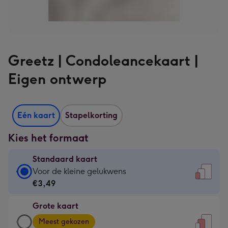
Greetz | Condoleancekaart |
Eigen ontwerp
Eén kaart
Stapelkorting
Kies het formaat
Standaard kaart
Standaard
Voor de kleine gelukwens
kaart
€3,49
-
Grote kaart
€3,49
Grote
-
Meest gekozen