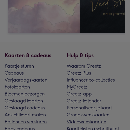
Kaarten & cadeaus
Hulp & tips
Kaartje sturen
Waarom Greetz
Cadeaus
Greetz Plus
Verjaardagskaarten
Influencer co-collecties
Fotokaarten
MyGreetz
Bloemen bezorgen
Greetz-app
Geslaagd kaarten
Greetz-kalender
Geslaagd cadeaus
Personaliseer je kaart
Ansichtkaart maken
Groepswenskaarten
Ballonnen versturen
Videowenskaarten
Baby cadeaus
Kaartteksten (schrijfhulp)