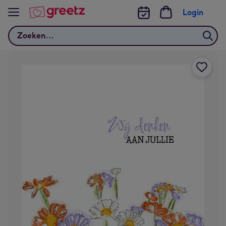
Bekijk meer
Login
Zoeken