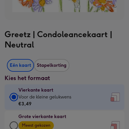
Greetz | Condoleancekaart |
Neutral
Eén kaart
Stapelkorting
Kies het formaat
Vierkante kaart
Vierkante
Voor de kleine gelukwens
kaart
€3,49
-
Grote vierkante kaart
€3,49
Grote
-
Meest gekozen