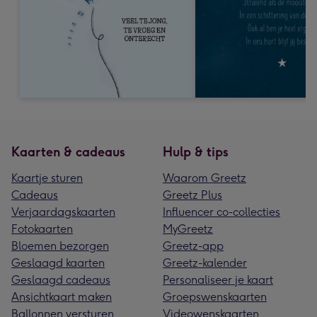
Kaarten & cadeaus
Hulp & tips
Kaartje sturen
Waarom Greetz
Cadeaus
Greetz Plus
Verjaardagskaarten
Influencer co-collecties
Fotokaarten
MyGreetz
Bloemen bezorgen
Greetz-app
Geslaagd kaarten
Greetz-kalender
Geslaagd cadeaus
Personaliseer je kaart
Ansichtkaart maken
Groepswenskaarten
Ballonnen versturen
Videowenskaarten