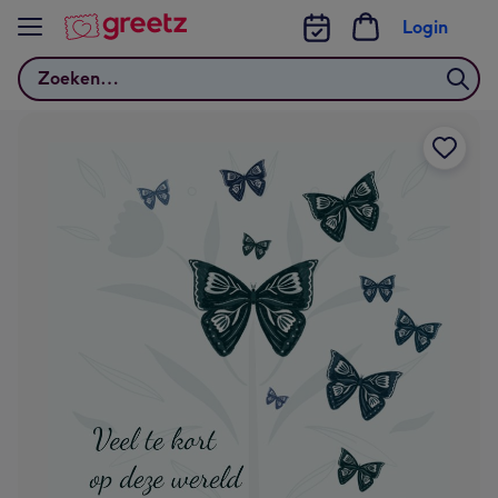
Bekijk meer
Login
Zoeken