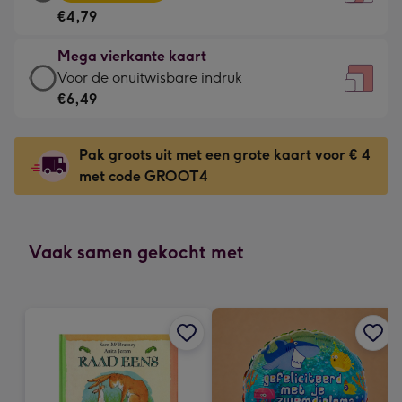
vierkante
Voor
€4,79
kaart
de
-
kleine
Mega vierkante kaart
€4,79
gelukwens
Mega
Voor de onuitwisbare indruk
-
-
vierkante
€6,49
Meest
Dimensions:
kaart
gekozen
130
-
-
Pak groots uit met een grote kaart voor € 4
x
€6,49
Dimensions:
met code GROOT4
130
-
167
mm
Voor
x
de
167
onuitwisbare
Vaak samen gekocht met
mm
indruk
-
Dimensions:
240
x
240
mm