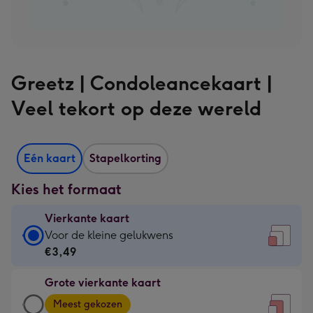
Greetz | Condoleancekaart |
Veel tekort op deze wereld
Eén kaart
Stapelkorting
Kies het formaat
Vierkante kaart
Vierkante
Voor de kleine gelukwens
kaart
€3,49
-
Grote vierkante kaart
€3,49
Grote
-
Meest gekozen