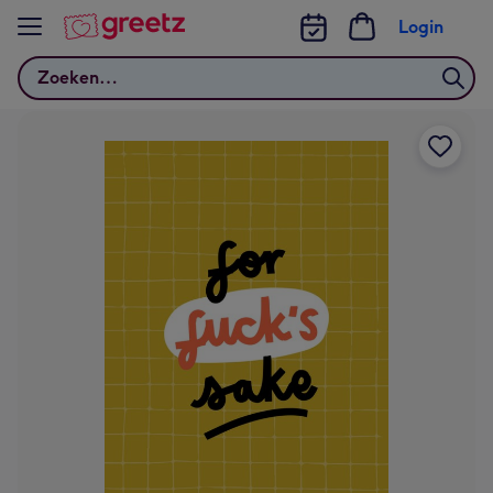
Bekijk meer
Login
Zoeken