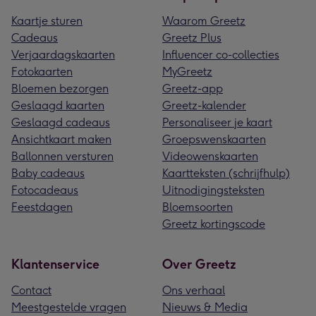
Kaartje sturen
Waarom Greetz
Cadeaus
Greetz Plus
Verjaardagskaarten
Influencer co-collecties
Fotokaarten
MyGreetz
Bloemen bezorgen
Greetz-app
Geslaagd kaarten
Greetz-kalender
Geslaagd cadeaus
Personaliseer je kaart
Ansichtkaart maken
Groepswenskaarten
Ballonnen versturen
Videowenskaarten
Baby cadeaus
Kaartteksten (schrijfhulp)
Fotocadeaus
Uitnodigingsteksten
Feestdagen
Bloemsoorten
Greetz kortingscode
Klantenservice
Over Greetz
Contact
Ons verhaal
Meestgestelde vragen
Nieuws & Media