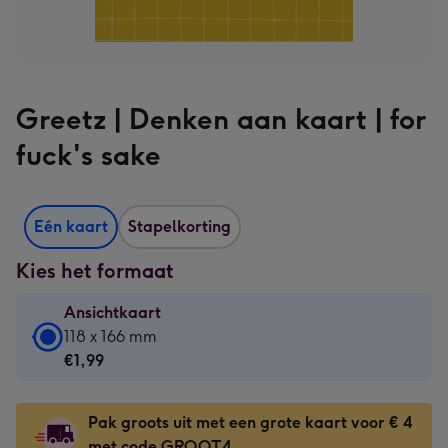
Greetz | Denken aan kaart | for
fuck's sake
Eén kaart
Stapelkorting
Kies het formaat
Ansichtkaart
Ansichtkaart
118 x 166 mm
-
€1,99
€1,99
-
Pak groots uit met een grote kaart voor € 4
118
met code GROOT4