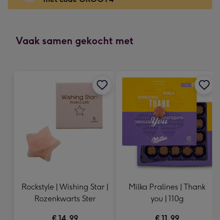
x
166
mm
-
Vaak samen gekocht met
Dimensions:
118
x
166
mm
Rockstyle | Wishing Star |
Milka Pralines | Thank
Rozenkwarts Ster
you | 110g
€ 14,99
€ 11,99