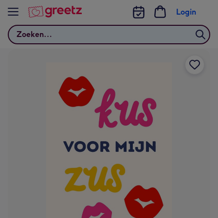
Bekijk meer
Login
Zoeken