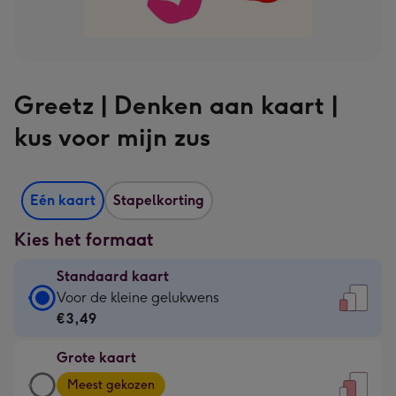
Greetz | Denken aan kaart |
kus voor mijn zus
Eén kaart
Stapelkorting
Kies het formaat
Standaard kaart
Standaard
Voor de kleine gelukwens
kaart
€3,49
-
Grote kaart
€3,49
Grote
-
Meest gekozen