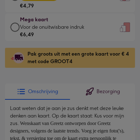
kaart
Voor
€4,79
-
de
€4,79
kleine
Mega kaart
-
gelukwens
Mega
Voor de onuitwisbare indruk
Meest
-
kaart
€6,49
gekozen
Dimensions:
-
-
120
€6,49
Dimensions:
Pak groots uit met een grote kaart voor € 4
x
-
167
met code GROOT4
160
Voor
x
mm
de
231
onuitwisbare
mm
indruk
Omschrijving
Bezorging
-
Dimensions:
Laat weten dat je aan je zus denkt met deze leuke
241
denken aan kaart. Op de kaart staat: Kus voor mijn
x
zus.
Wenskaart van Greetz ontworpen door Greetz 
333
designers, volgens de laatste trends. Voeg je eigen foto('s), 
mm
tekst, & versiering toe om de kaart extra persoonlijk te 