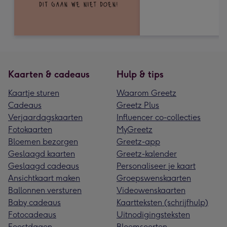
Kaarten & cadeaus
Hulp & tips
Kaartje sturen
Waarom Greetz
Cadeaus
Greetz Plus
Verjaardagskaarten
Influencer co-collecties
Fotokaarten
MyGreetz
Bloemen bezorgen
Greetz-app
Geslaagd kaarten
Greetz-kalender
Geslaagd cadeaus
Personaliseer je kaart
Ansichtkaart maken
Groepswenskaarten
Ballonnen versturen
Videowenskaarten
Baby cadeaus
Kaartteksten (schrijfhulp)
Fotocadeaus
Uitnodigingsteksten
Feestdagen
Bloemsoorten