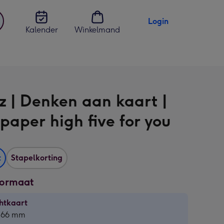
Login
Kalender
Winkelmand
jst
en
z | Denken aan kaart |
 paper high five for you
t
Stapelkorting
formaat
htkaart
htkaart
 166 mm