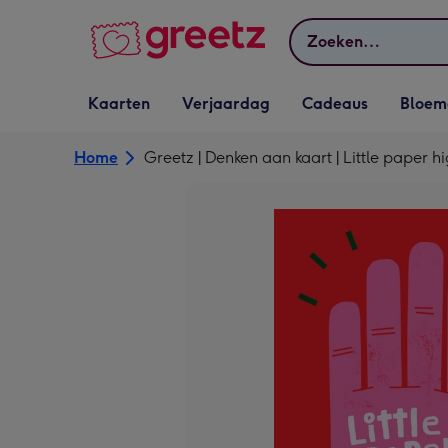
Bekijk meer
Zoeken
Vervolgkeuzelijst
Vervolgkeuzelijst
Vervolgkeuzelijst
Vervolgkeuz
Kaarten
Verjaardag
Cadeaus
Bloem
Kaarten openen
Verjaardag openen
Cadeaus openen
Bloemen o
Home
Greetz | Denken aan kaart | Little paper hi