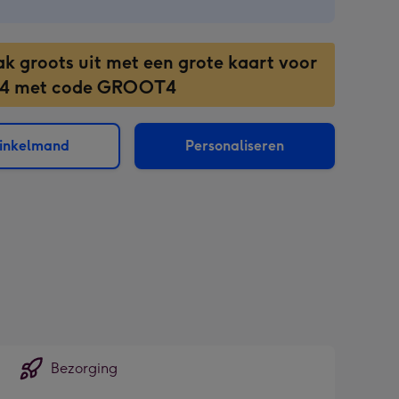
ak groots uit met een grote kaart voor
 4 met code GROOT4
winkelmand
Personaliseren
sions:
Bezorging