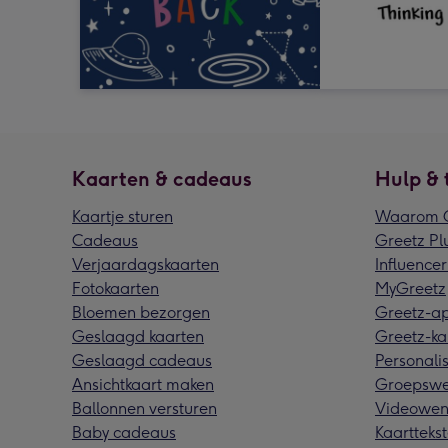
Kaarten & cadeaus
Hulp & 
Kaartje sturen
Waarom G
Cadeaus
Greetz Pl
Verjaardagskaarten
Influencer
Fotokaarten
MyGreetz
Bloemen bezorgen
Greetz-a
Geslaagd kaarten
Greetz-ka
Geslaagd cadeaus
Personalis
Ansichtkaart maken
Groepswe
Ballonnen versturen
Videowen
Baby cadeaus
Kaarttekst