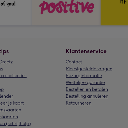
tips
Klantenservice
reetz
Contact
us
Meestgestelde vragen
 co-collecties
Bezorginformatie
Wettelijke garantie
pp
Bestellen en betalen
lender
Bestelling annuleren
eer je kaart
Retourneren
nskaarten
skaarten
en (schrijfhulp)