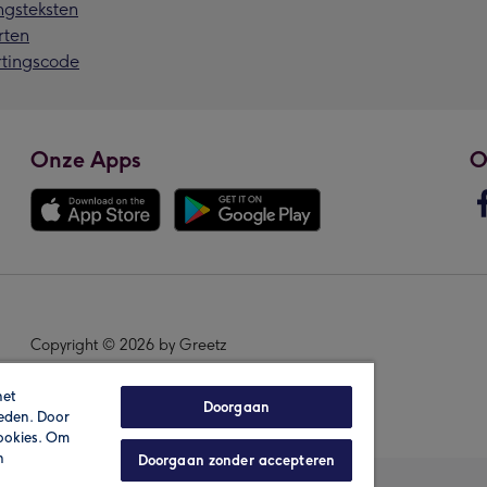
ngsteksten
rten
rtingscode
Onze Apps
O
Copyright © 2026 by Greetz
het
Doorgaan
ieden. Door
cookies. Om
n
Doorgaan zonder accepteren