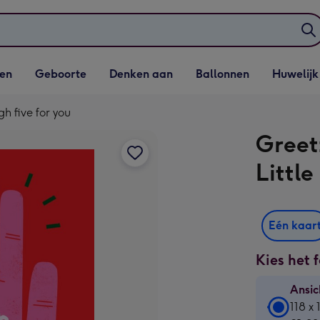
elijst
Vervolgkeuzelijst
Vervolgkeuzelijst
Vervolgkeuzelijst
Vervolgkeuzeli
en
Geboorte
Denken aan
Ballonnen
Huwelijk
penen
Geboorte openen
Denken aan openen
Ballonnen openen
Huwelijk open
gh five for you
Greet
Little
Eén kaar
Kies het 
Ansic
Ansic
118 x