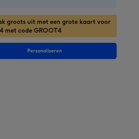
ak groots uit met een grote kaart voor
 4 met code GROOT4
Personaliseren
sions: