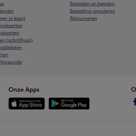
pp
Bestellen en betalen
lender
Bestelling annuleren
eer je kaart
Retourneren
nskaarten
skaarten
en (schrijfhulp)
ngsteksten
rten
rtingscode
Onze Apps
O