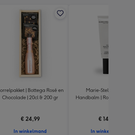
orrelpakket | Bottega Rosé en
Marie-Stella-Maris |
Chocolade | 20cl & 200 gr
Handbalm | Rock Roses 50
€ 24,99
€ 14,99
In winkelmand
In winkelmand