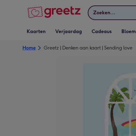
Bekijk meer
Zoeken
Vervolgkeuzelijst
Vervolgkeuzelijst
Vervolgkeuzelijst
Vervolgkeuz
Kaarten
Verjaardag
Cadeaus
Bloem
Kaarten openen
Verjaardag openen
Cadeaus openen
Bloemen o
Home
Greetz | Denken aan kaart | Sending love