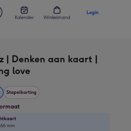
Login
Kalender
Winkelmand
jst
en
z | Denken aan kaart |
ng love
t
Stapelkorting
formaat
htkaart
htkaart
 166 mm