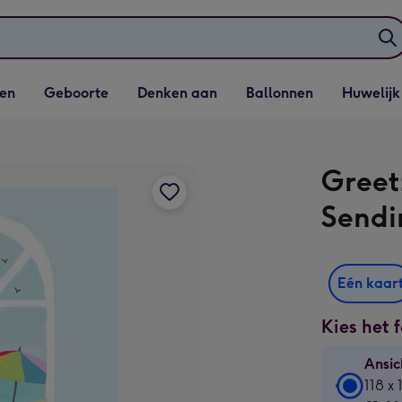
elijst
Vervolgkeuzelijst
Vervolgkeuzelijst
Vervolgkeuzelijst
Vervolgkeuzeli
en
Geboorte
Denken aan
Ballonnen
Huwelijk
penen
Geboorte openen
Denken aan openen
Ballonnen openen
Huwelijk open
Greet
Sendi
Eén kaar
Kies het 
Ansic
Ansic
118 x