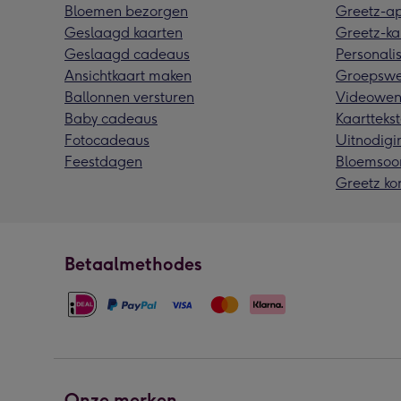
Bloemen bezorgen
Greetz-a
Geslaagd kaarten
Greetz-ka
Geslaagd cadeaus
Personalis
Ansichtkaart maken
Groepswe
Ballonnen versturen
Videowen
Baby cadeaus
Kaarttekst
Fotocadeaus
Uitnodigi
Feestdagen
Bloemsoo
Greetz ko
Betaalmethodes
Onze merken