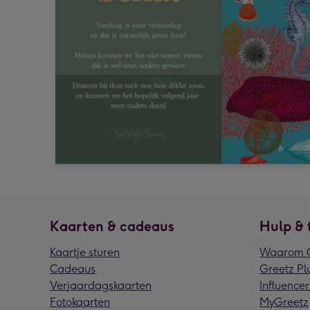
Kaarten & cadeaus
Hulp & 
Kaartje sturen
Waarom G
Cadeaus
Greetz Pl
Verjaardagskaarten
Influencer
Fotokaarten
MyGreetz