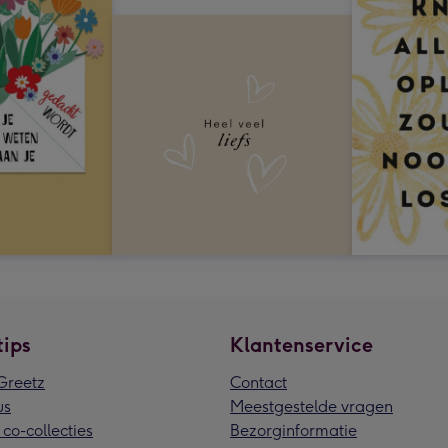
tips
Klantenservice
reetz
Contact
us
Meestgestelde vragen
 co-collecties
Bezorginformatie