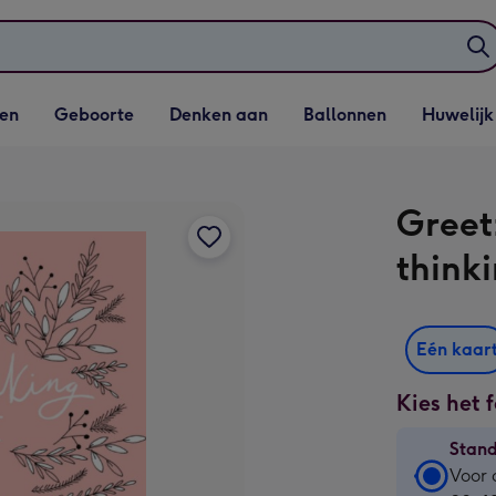
elijst
Vervolgkeuzelijst
Vervolgkeuzelijst
Vervolgkeuzelijst
Vervolgkeuzeli
en
Geboorte
Denken aan
Ballonnen
Huwelijk
penen
Geboorte openen
Denken aan openen
Ballonnen openen
Huwelijk open
Greet
thinki
Eén kaar
Kies het 
Stan
Stan
Voor 