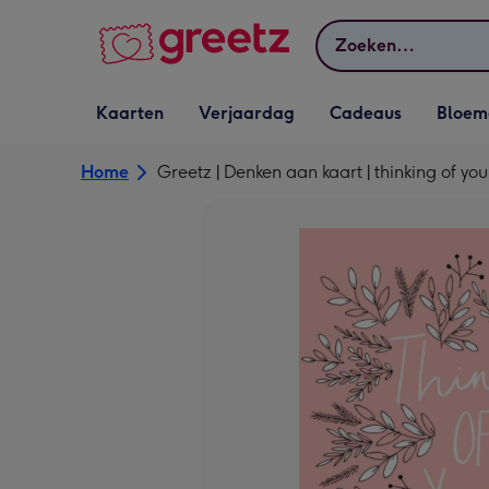
Bekijk meer
Zoeken
Vervolgkeuzelijst
Vervolgkeuzelijst
Vervolgkeuzelijst
Vervolgkeuz
Kaarten
Verjaardag
Cadeaus
Bloem
Kaarten openen
Verjaardag openen
Cadeaus openen
Bloemen o
Home
Greetz | Denken aan kaart | thinking of you