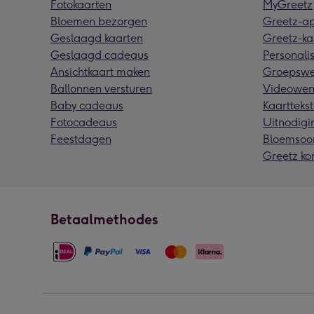
Fotokaarten
MyGreetz
Bloemen bezorgen
Greetz-a
Geslaagd kaarten
Greetz-ka
Geslaagd cadeaus
Personalis
Ansichtkaart maken
Groepswe
Ballonnen versturen
Videowen
Baby cadeaus
Kaarttekst
Fotocadeaus
Uitnodigi
Feestdagen
Bloemsoo
Greetz ko
Betaalmethodes