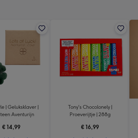
x
333
mm
le | Geluksklaver |
Tony's Chocolonely |
teen Aventurijn
Proeverijtje | 288g
€ 14,99
€ 16,99