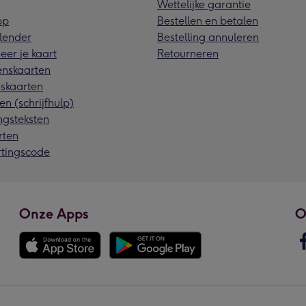
Wettelijke garantie
pp
Bestellen en betalen
lender
Bestelling annuleren
eer je kaart
Retourneren
nskaarten
skaarten
en (schrijfhulp)
ngsteksten
rten
rtingscode
Onze Apps
O