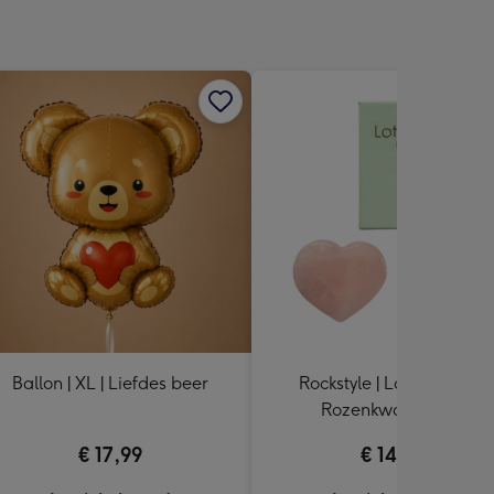
Ballon | XL | Liefdes beer
Rockstyle | Lots of Love |
Rozenkwarts Hart
€ 17,99
€ 14,99