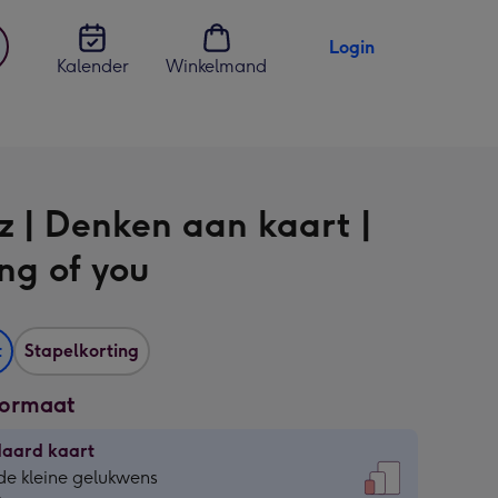
Login
Kalender
Winkelmand
jst
en
z | Denken aan kaart |
ng of you
t
Stapelkorting
formaat
daard kaart
daard
de kleine gelukwens