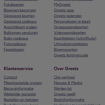
Fotokaarten
MyGreetz
Bloemen bezorgen
Greetz-app
Geslaagd kaarten
Greetz-kalender
Geslaagd cadeaus
Personaliseer je kaart
Ansichtkaart maken
Groepswenskaarten
Ballonnen versturen
Videowenskaarten
Baby cadeaus
Kaartteksten (schrijfhulp)
Fotocadeaus
Uitnodigingsteksten
Feestdagen
Bloemsoorten
Greetz kortingscode
Klantenservice
Over Greetz
Contact
Ons verhaal
Meestgestelde vragen
Nieuws & Media
Bezorginformatie
Werken bij
Wettelijke garantie
Greetz geeft
Bestellen en betalen
Bedrijfsinformatie