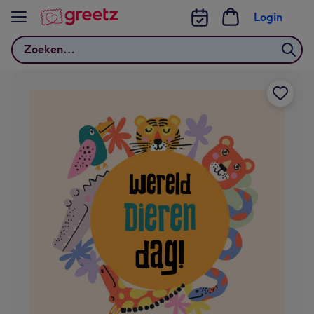
Bekijk meer
Login
Zoeken