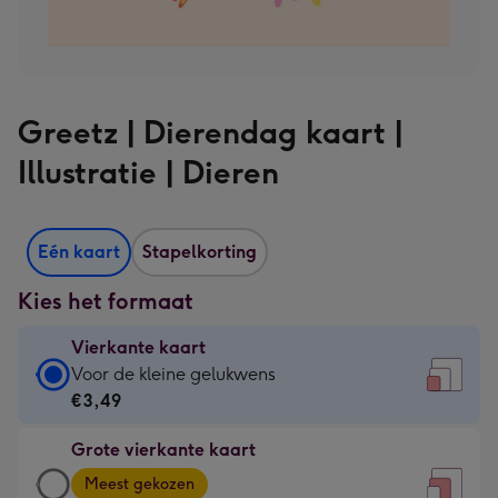
Greetz | Dierendag kaart |
Illustratie | Dieren
Eén kaart
Stapelkorting
Kies het formaat
Vierkante kaart
Vierkante
Voor de kleine gelukwens
kaart
€3,49
-
Grote vierkante kaart
€3,49
Grote
-
Meest gekozen