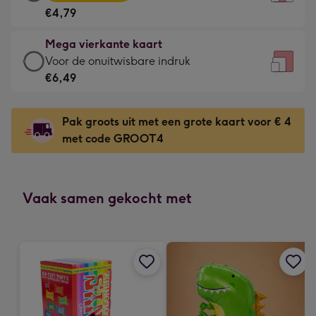
vierkante
Voor
€4,79
kaart
de
-
kleine
Mega vierkante kaart
€4,79
gelukwens
Mega
Voor de onuitwisbare indruk
-
-
vierkante
€6,49
Meest
Dimensions:
kaart
gekozen
130
-
-
Pak groots uit met een grote kaart voor € 4
x
€6,49
Dimensions:
met code GROOT4
130
-
167
mm
Voor
x
de
167
onuitwisbare
Vaak samen gekocht met
mm
indruk
-
Dimensions:
240
x
240
mm