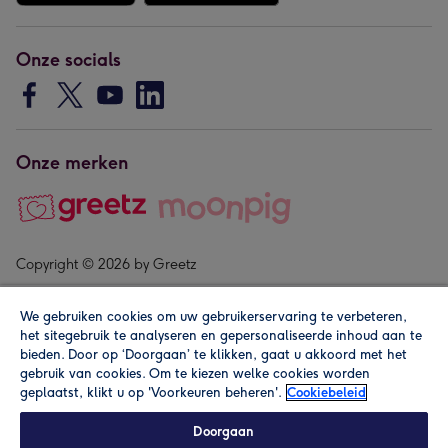
Onze socials
Onze merken
Copyright © 2026 by Greetz
We gebruiken cookies om uw gebruikerservaring te verbeteren,
het sitegebruik te analyseren en gepersonaliseerde inhoud aan te
bieden. Door op ‘Doorgaan’ te klikken, gaat u akkoord met het
gebruik van cookies. Om te kiezen welke cookies worden
geplaatst, klikt u op 'Voorkeuren beheren'.
Cookiebeleid
Alle prijzen zijn inclusief btw en andere heffingen. Lees de
algemene voorwaarden
.
Doorgaan