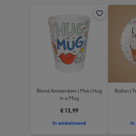
Blond Amsterdam | Mok | Hug
Ballon | T
in a Mug
€ 13,99
In winkelmand
In