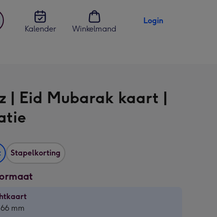
Login
Kalender
Winkelmand
jst
en
z | Eid Mubarak kaart |
ratie
t
Stapelkorting
formaat
htkaart
htkaart
 166 mm