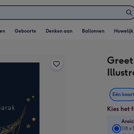
elijst
Vervolgkeuzelijst
Vervolgkeuzelijst
Vervolgkeuzelijst
Vervolgkeuzeli
en
Geboorte
Denken aan
Ballonnen
Huwelijk
penen
Geboorte openen
Denken aan openen
Ballonnen openen
Huwelijk open
Greet
Illust
Eén kaar
Kies het 
Ansic
Ansic
118 x