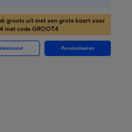
ak groots uit met een grote kaart voor
 4 met code GROOT4
winkelmand
Personaliseren
sions: