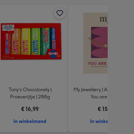
Tony's Chocolonely |
My Jewellery | Armband gou
Proeverijtje | 288g
You are Strong
€ 16,99
€ 15,99
In winkelmand
In winkelmand