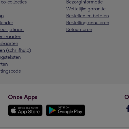
 co-collecties
Bezorginformatie
Wettelijke garantie
pp
Bestellen en betalen
lender
Bestelling annuleren
eer je kaart
Retourneren
nskaarten
skaarten
en (schrijfhulp)
ngsteksten
rten
rtingscode
Onze Apps
O