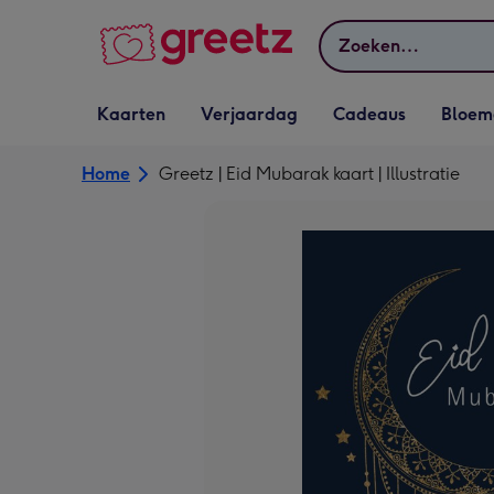
Bekijk meer
Zoeken
Vervolgkeuzelijst
Vervolgkeuzelijst
Vervolgkeuzelijst
Vervolgkeuz
Kaarten
Verjaardag
Cadeaus
Bloem
Kaarten openen
Verjaardag openen
Cadeaus openen
Bloemen o
Home
Greetz | Eid Mubarak kaart | Illustratie