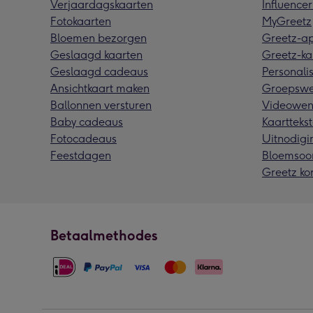
Verjaardagskaarten
Influencer
Fotokaarten
MyGreetz
Bloemen bezorgen
Greetz-a
Geslaagd kaarten
Greetz-ka
Geslaagd cadeaus
Personalis
Ansichtkaart maken
Groepswe
Ballonnen versturen
Videowen
Baby cadeaus
Kaarttekst
Fotocadeaus
Uitnodigi
Feestdagen
Bloemsoo
Greetz ko
Betaalmethodes