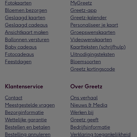
Fotokaarten
MyGreetz
Bloemen bezorgen
Greetz-app
Geslaagd kaarten
Greetz-kalender
Geslaagd cadeaus
Personaliseer je kaart
Ansichtkaart maken
Groepswenskaarten
Ballonnen versturen
Videowenskaarten
Baby cadeaus
Kaartteksten (schrijfhulp)
Fotocadeaus
Uitnodigingsteksten
Feestdagen
Bloemsoorten
Greetz kortingscode
Klantenservice
Over Greetz
Contact
Ons verhaal
Meestgestelde vragen
Nieuws & Media
Bezorginformatie
Werken bij
Wettelijke garantie
Greetz geeft
Bestellen en betalen
Bedrijfsinformatie
Bestelling annuleren
Verklaring toegankelijkheid