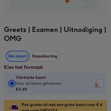
Greetz | Examen | Uitnodiging |
OMG
Eén kaart
Stapelkorting
Kies het formaat
Vierkante kaart
Vierkante
Voor de kleine gelukwens
kaart
€3,49
-
€3,49
Pak groots uit met een grote kaart voor € 4
-
met code GROOT4