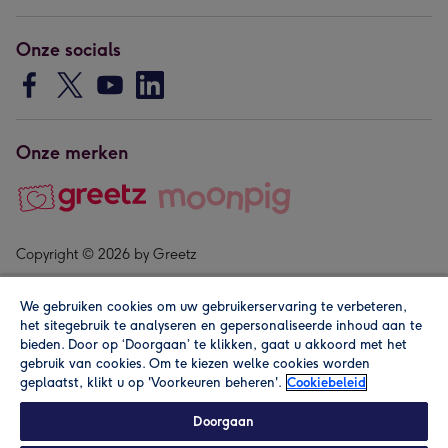
Onze socials
Onze merken
Copyright © 2026 by Greetz
We gebruiken cookies om uw gebruikerservaring te verbeteren,
het sitegebruik te analyseren en gepersonaliseerde inhoud aan te
bieden. Door op ‘Doorgaan’ te klikken, gaat u akkoord met het
gebruik van cookies. Om te kiezen welke cookies worden
geplaatst, klikt u op 'Voorkeuren beheren'.
Cookiebeleid
Alle prijzen zijn inclusief btw en andere heffingen. Lees de
algemene voorwaarden
.
Doorgaan