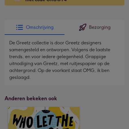
Voor
de
kleine
gelukwens
Omschrijving
Bezorging
-
Dimensions:
De Greetz collectie is door Greetz designers
130
samengesteld en ontworpen. Volgens de laatste
x
trends, en voor iedere gelegenheid. Grappige
130
uitnodiging van Greetz, met ruitjespapier op de
mm
achtergrond. Op de voorkant staat OMG, ik ben
geslaagd.
Anderen bekeken ook