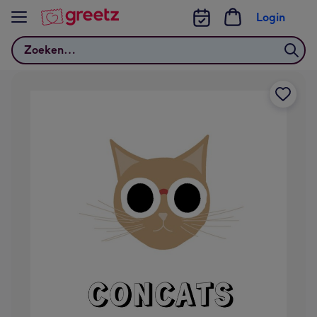
Bekijk meer
Login
Zoeken