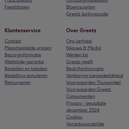
Fotocadeaus
Uitnodigingsteksten
Feestdagen
Bloemsoorten
Greetz kortingscode
Klantenservice
Over Greetz
Contact
Ons verhaal
Meestgestelde vragen
Nieuws & Media
Bezorginformatie
Werken bij
Wettelijke garantie
Greetz geeft
Bestellen en betalen
Bedrijfsinformatie
Bestelling annuleren
Verklaring toegankelijkheid
Retourneren
Voorwaarden Thuiswinkel
Voorwaarden Greetz
Consumenten
Privacy - geupdate
december 2024
Cookies
Verantwoordelijke