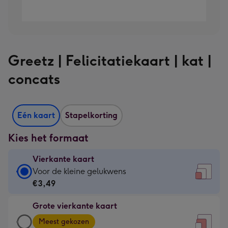
Greetz | Felicitatiekaart | kat |
concats
Eén kaart
Stapelkorting
Kies het formaat
Vierkante kaart
Vierkante
Voor de kleine gelukwens
kaart
€3,49
-
Grote vierkante kaart
€3,49
Grote
-
Meest gekozen