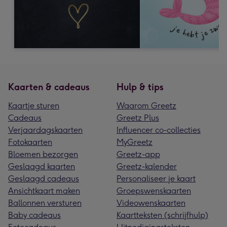
Kaarten & cadeaus
Hulp & tips
Kaartje sturen
Waarom Greetz
Cadeaus
Greetz Plus
Verjaardagskaarten
Influencer co-collecties
Fotokaarten
MyGreetz
Bloemen bezorgen
Greetz-app
Geslaagd kaarten
Greetz-kalender
Geslaagd cadeaus
Personaliseer je kaart
Ansichtkaart maken
Groepswenskaarten
Ballonnen versturen
Videowenskaarten
Baby cadeaus
Kaartteksten (schrijfhulp)