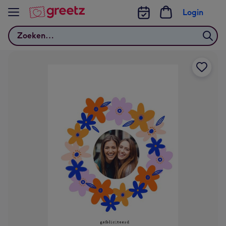
Bekijk meer
Login
Zoeken