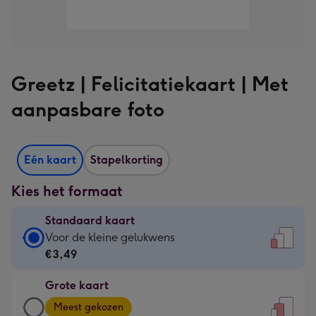
Greetz | Felicitatiekaart | Met
aanpasbare foto
Eén kaart
Stapelkorting
Kies het formaat
Standaard kaart
Standaard
Voor de kleine gelukwens
kaart
€3,49
-
Grote kaart
€3,49
Grote
-
Meest gekozen