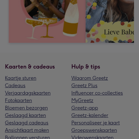
Kaarten & cadeaus
Hulp & tips
Kaartje sturen
Waarom Greetz
Cadeaus
Greetz Plus
Verjaardagskaarten
Influencer co-collecties
Fotokaarten
MyGreetz
Bloemen bezorgen
Greetz-app
Geslaagd kaarten
Greetz-kalender
Geslaagd cadeaus
Personaliseer je kaart
Ansichtkaart maken
Groepswenskaarten
Ballonnen versturen
Videowenskaarten