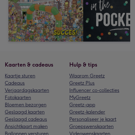
Kaarten & cadeaus
Hulp & tips
Kaartje sturen
Waarom Greetz
Cadeaus
Greetz Plus
Verjaardagskaarten
Influencer co-collecties
Fotokaarten
MyGreetz
Bloemen bezorgen
Greetz-app
Geslaagd kaarten
Greetz-kalender
Geslaagd cadeaus
Personaliseer je kaart
Ansichtkaart maken
Groepswenskaarten
Ballonnen versturen
Videowenskaarten