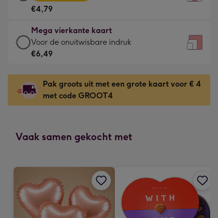
vierkante
Voor
€4,79
kaart
de
-
kleine
Mega vierkante kaart
€4,79
gelukwens
Mega
Voor de onuitwisbare indruk
-
-
vierkante
€6,49
Meest
Dimensions:
kaart
gekozen
130
-
-
Pak groots uit met een grote kaart voor € 4
x
€6,49
Dimensions:
met code GROOT4
130
-
167
mm
Voor
x
de
167
onuitwisbare
Vaak samen gekocht met
mm
indruk
-
Dimensions:
240
x
240
mm