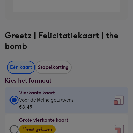
Greetz | Felicitatiekaart | the
bomb
Eén kaart
Stapelkorting
Kies het formaat
Vierkante kaart
Vierkante
Voor de kleine gelukwens
kaart
€3,49
-
Grote vierkante kaart
€3,49
Grote
-
Meest gekozen