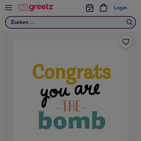
Bekijk meer
Login
Zoeken