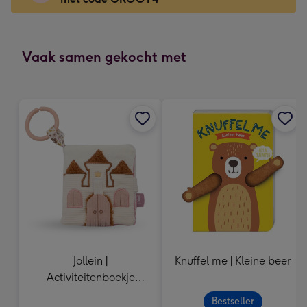
x
166
mm
-
Vaak samen gekocht met
Dimensions:
118
x
166
mm
Jollein |
Knuffel me | Kleine beer
Activiteitenboekje
Flower
Bestseller