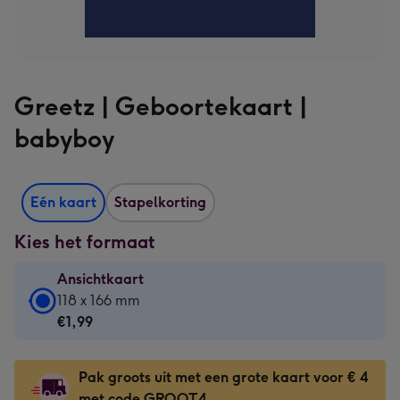
Greetz | Geboortekaart |
babyboy
Eén kaart
Stapelkorting
Kies het formaat
Ansichtkaart
Ansichtkaart
118 x 166 mm
-
€1,99
€1,99
-
Pak groots uit met een grote kaart voor € 4
118
met code GROOT4