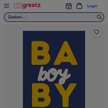
Bekijk meer
Login
Zoeken