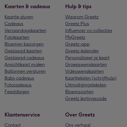
Kaarten & cadeaus
Hulp & tips
Kaartje sturen
Waarom Greetz
Cadeaus
Greetz Plus
Verjaardagskaarten
Influencer co-collecties
Fotokaarten
MyGreetz
Bloemen bezorgen
Greetz-app
Geslaagd kaarten
Greetz-kalender
Geslaagd cadeaus
Personaliseer je kaart
Ansichtkaart maken
Groepswenskaarten
Ballonnen versturen
Videowenskaarten
Baby cadeaus
Kaartteksten (schrijfhulp)
Fotocadeaus
Uitnodigingsteksten
Feestdagen
Bloemsoorten
Greetz kortingscode
Klantenservice
Over Greetz
Contact
Ons verhaal