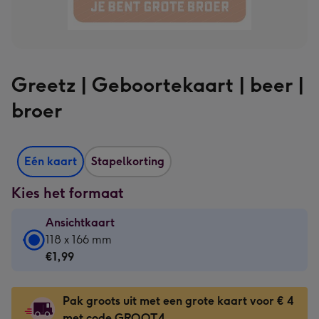
Greetz | Geboortekaart | beer |
broer
Eén kaart
Stapelkorting
Kies het formaat
Ansichtkaart
Ansichtkaart
118 x 166 mm
-
€1,99
€1,99
-
Pak groots uit met een grote kaart voor € 4
118
met code GROOT4