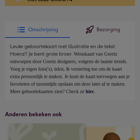
x
166
mm
-
Omschrijving
Bezorging
Dimensions:
118
Leuke geboortekaart met illustratie en de tekst:
x
Hoera!! Je bent grote broer.
Wenskaart van Greetz 
166
ontworpen door Greetz designers, volgens de laatste trends. 
mm
Voeg je eigen foto('s), tekst, & versiering toe om de kaart 
extra persoonlijk te maken. Je kunt de kaart toevoegen aan je 
favorieten of tussentijds opslaan om deze later af te maken. 
Meer geboortekaarten zien? Check ze 
hier
.
Anderen bekeken ook