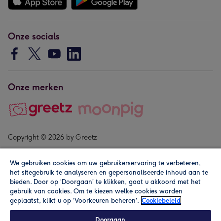
Onze socials
Onze merken
Copyright © 2026 by Greetz
We gebruiken cookies om uw gebruikerservaring te verbeteren,
het sitegebruik te analyseren en gepersonaliseerde inhoud aan te
bieden. Door op ‘Doorgaan’ te klikken, gaat u akkoord met het
gebruik van cookies. Om te kiezen welke cookies worden
geplaatst, klikt u op 'Voorkeuren beheren'.
Cookiebeleid
Alle prijzen zijn inclusief btw en andere heffingen. Lees de
algemene voorwaarden
.
Doorgaan