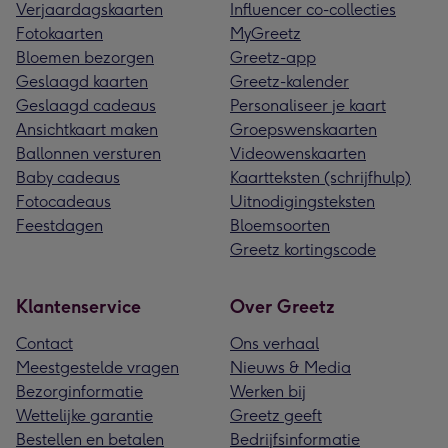
Verjaardagskaarten
Influencer co-collecties
Fotokaarten
MyGreetz
Bloemen bezorgen
Greetz-app
Geslaagd kaarten
Greetz-kalender
Geslaagd cadeaus
Personaliseer je kaart
Ansichtkaart maken
Groepswenskaarten
Ballonnen versturen
Videowenskaarten
Baby cadeaus
Kaartteksten (schrijfhulp)
Fotocadeaus
Uitnodigingsteksten
Feestdagen
Bloemsoorten
Greetz kortingscode
Klantenservice
Over Greetz
Contact
Ons verhaal
Meestgestelde vragen
Nieuws & Media
Bezorginformatie
Werken bij
Wettelijke garantie
Greetz geeft
Bestellen en betalen
Bedrijfsinformatie