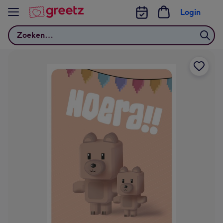
Bekijk meer
Login
Zoeken