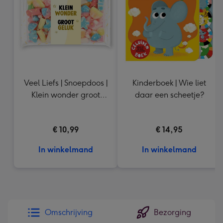
mm
Veel Liefs | Snoepdoos |
Kinderboek | Wie liet
Klein wonder groot
daar een scheetje?
geluk | 200g
€ 10,99
€ 14,95
In winkelmand
In winkelmand
Omschrijving
Bezorging