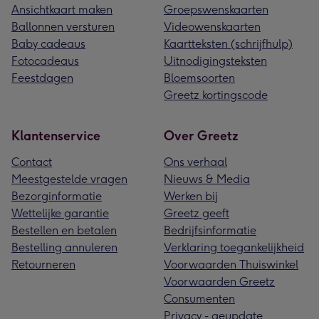
Ansichtkaart maken
Groepswenskaarten
Ballonnen versturen
Videowenskaarten
Baby cadeaus
Kaartteksten (schrijfhulp)
Fotocadeaus
Uitnodigingsteksten
Feestdagen
Bloemsoorten
Greetz kortingscode
Klantenservice
Over Greetz
Contact
Ons verhaal
Meestgestelde vragen
Nieuws & Media
Bezorginformatie
Werken bij
Wettelijke garantie
Greetz geeft
Bestellen en betalen
Bedrijfsinformatie
Bestelling annuleren
Verklaring toegankelijkheid
Retourneren
Voorwaarden Thuiswinkel
Voorwaarden Greetz
Consumenten
Privacy - geupdate