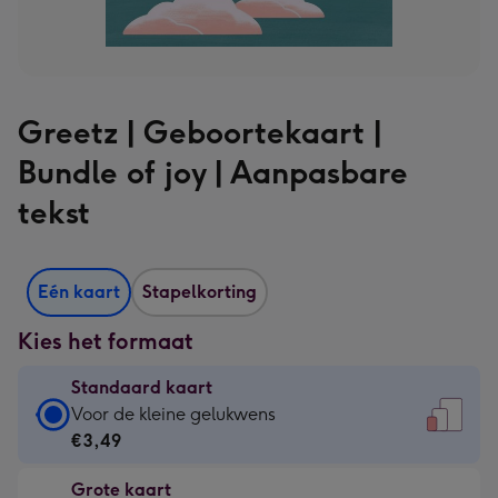
Greetz | Geboortekaart |
Bundle of joy | Aanpasbare
tekst
Eén kaart
Stapelkorting
Kies het formaat
Standaard kaart
Standaard
Voor de kleine gelukwens
kaart
€3,49
-
Grote kaart
€3,49