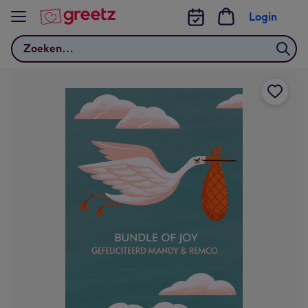
Bekijk meer
Login
Zoeken