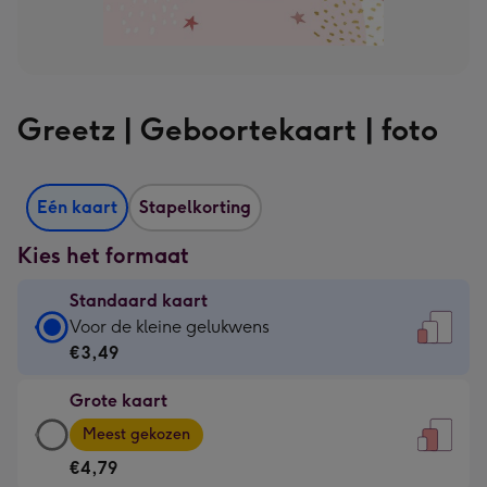
Greetz | Geboortekaart | foto
Eén kaart
Stapelkorting
Kies het formaat
Standaard kaart
Standaard
Voor de kleine gelukwens
kaart
€3,49
-
Grote kaart
€3,49
Grote
-
Meest gekozen
kaart
Voor
€4,79
-
de