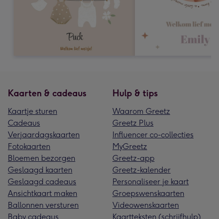
Kaarten & cadeaus
Hulp & tips
Kaartje sturen
Waarom Greetz
Cadeaus
Greetz Plus
Verjaardagskaarten
Influencer co-collecties
Fotokaarten
MyGreetz
Bloemen bezorgen
Greetz-app
Geslaagd kaarten
Greetz-kalender
Geslaagd cadeaus
Personaliseer je kaart
Ansichtkaart maken
Groepswenskaarten
Ballonnen versturen
Videowenskaarten
Baby cadeaus
Kaartteksten (schrijfhulp)