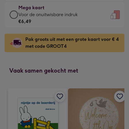
€4,79
kleine
Mega kaart
-
gelukwens
Mega
Voor de onuitwisbare indruk
Meest
-
kaart
€6,49
gekozen
Dimensions:
-
-
120
€6,49
Dimensions:
Pak groots uit met een grote kaart voor € 4
x
-
167
met code GROOT4
160
Voor
x
mm
de
231
onuitwisbare
mm
indruk
Vaak samen gekocht met
-
Dimensions:
241
x
333
mm