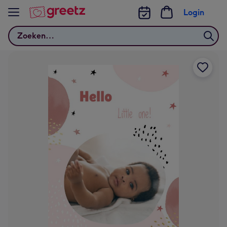
Bekijk meer
Login
Zoeken