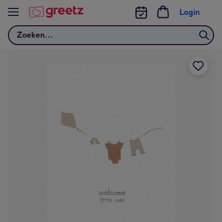
Bekijk meer
Login
Zoeken