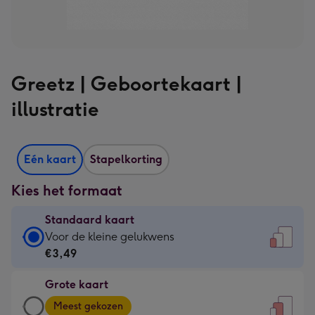
Greetz | Geboortekaart |
illustratie
Eén kaart
Stapelkorting
Kies het formaat
Standaard kaart
Standaard
Voor de kleine gelukwens
kaart
€3,49
-
Grote kaart
€3,49
Grote
-
Meest gekozen