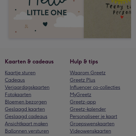
Kaarten & cadeaus
Hulp & tips
Kaartje sturen
Waarom Greetz
Cadeaus
Greetz Plus
Verjaardagskaarten
Influencer co-collecties
Fotokaarten
MyGreetz
Bloemen bezorgen
Greetz-app
Geslaagd kaarten
Greetz-kalender
Geslaagd cadeaus
Personaliseer je kaart
Ansichtkaart maken
Groepswenskaarten
Ballonnen versturen
Videowenskaarten