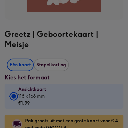
Greetz | Geboortekaart |
Meisje
Eén kaart
Stapelkorting
Kies het formaat
Ansichtkaart
Ansichtkaart
118 x 166 mm
-
€1,99
€1,99
-
Pak groots uit met een grote kaart voor € 4
118
met code GROOT4