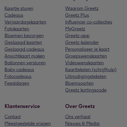
Kaartje sturen
Waarom Greetz
Cadeaus
Greetz Plus
Verjaardagskaarten
Influencer co-collecties
Fotokaarten
MyGreetz
Bloemen bezorgen
Greetz-app
Geslaagd kaarten
Greetz-kalender
Geslaagd cadeaus
Personaliseer je kaart
Ansichtkaart maken
Groepswenskaarten
Ballonnen versturen
Videowenskaarten
Baby cadeaus
Kaartteksten (schrijfhulp)
Fotocadeaus
Uitnodigingsteksten
Feestdagen
Bloemsoorten
Greetz kortingscode
Klantenservice
Over Greetz
Contact
Ons verhaal
Meestgestelde vragen
Nieuws & Media