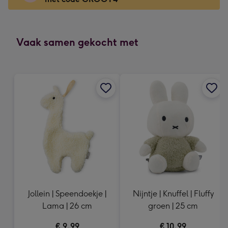
x
166
mm
-
Vaak samen gekocht met
Dimensions:
118
x
166
mm
Jollein | Speendoekje |
Nijntje | Knuffel | Fluffy
Lama | 26 cm
groen | 25 cm
€ 9,99
€ 10,99