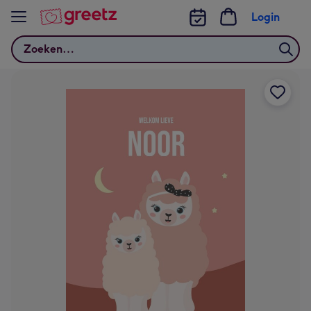
Bekijk meer
Login
Zoeken