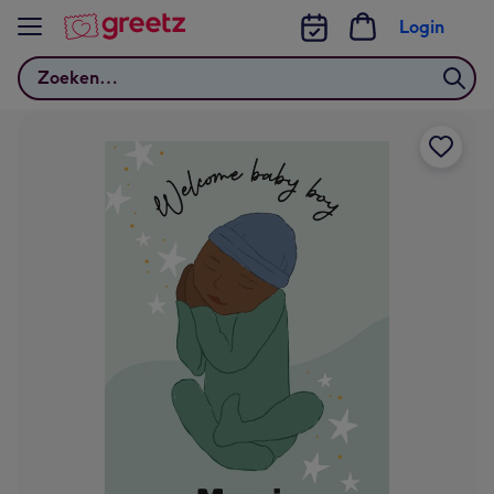
Bekijk meer
Login
Zoeken