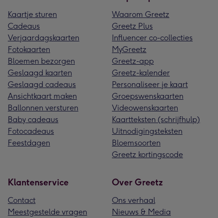
Kaartje sturen
Waarom Greetz
Cadeaus
Greetz Plus
Verjaardagskaarten
Influencer co-collecties
Fotokaarten
MyGreetz
Bloemen bezorgen
Greetz-app
Geslaagd kaarten
Greetz-kalender
Geslaagd cadeaus
Personaliseer je kaart
Ansichtkaart maken
Groepswenskaarten
Ballonnen versturen
Videowenskaarten
Baby cadeaus
Kaartteksten (schrijfhulp)
Fotocadeaus
Uitnodigingsteksten
Feestdagen
Bloemsoorten
Greetz kortingscode
Klantenservice
Over Greetz
Contact
Ons verhaal
Meestgestelde vragen
Nieuws & Media