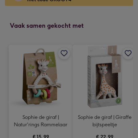
x
166
mm
-
Vaak samen gekocht met
Dimensions:
118
x
166
mm
Sophie de giraf |
Sophie de giraf | Giraffe
Natur'rings Rammelaar
bijtspeeltje
€ 15,99
€ 22,99