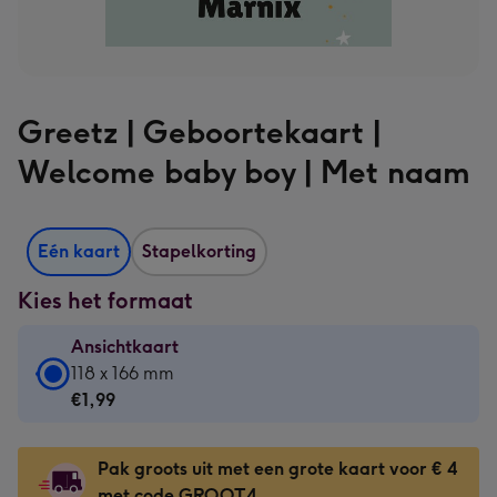
Greetz | Geboortekaart |
Welcome baby boy | Met naam
Eén kaart
Stapelkorting
Kies het formaat
Ansichtkaart
Ansichtkaart
118 x 166 mm
-
€1,99
€1,99
-
Pak groots uit met een grote kaart voor € 4
118
met code GROOT4