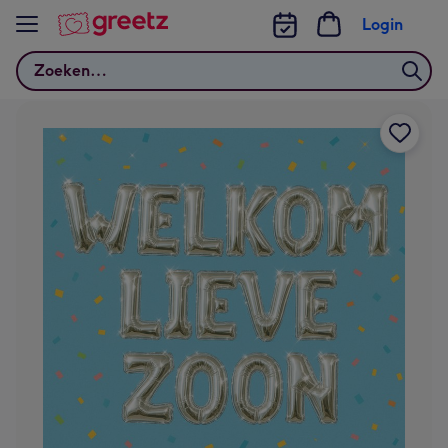
Bekijk meer
Login
Zoeken