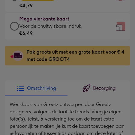
vierkante
Voor
€4,79
kaart
de
-
kleine
Mega vierkante kaart
€4,79
gelukwens
Mega
Voor de onuitwisbare indruk
-
-
vierkante
€6,49
Meest
Dimensions:
kaart
gekozen
130
-
-
Pak groots uit met een grote kaart voor € 4
x
€6,49
Dimensions:
met code GROOT4
130
-
167
mm
Voor
x
de
167
onuitwisbare
mm
Omschrijving
Bezorging
indruk
-
Wenskaart van Greetz ontworpen door Greetz
Dimensions:
designers, volgens de laatste trends. Voeg je eigen
240
foto('s), tekst, & versiering toe om de kaart extra
x
persoonlijk te maken. Je kunt de kaart toevoegen aan
240
je favorieten of tussentijds opslaan om deze later af
mm