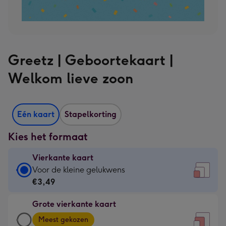
Greetz | Geboortekaart |
Welkom lieve zoon
Eén kaart
Stapelkorting
Kies het formaat
Vierkante kaart
Vierkante
Voor de kleine gelukwens
kaart
€3,49
-
Grote vierkante kaart
€3,49
Grote
-
Meest gekozen