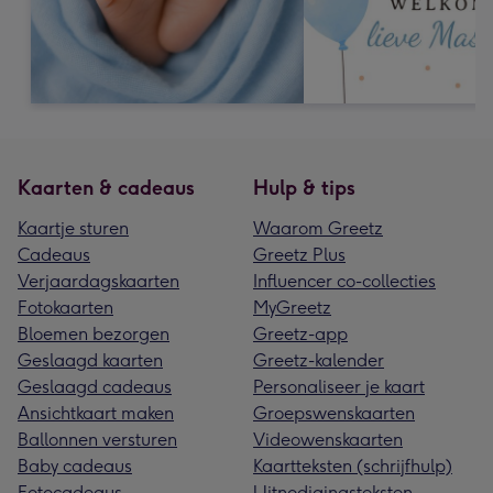
Kaarten & cadeaus
Hulp & tips
Kaartje sturen
Waarom Greetz
Cadeaus
Greetz Plus
Verjaardagskaarten
Influencer co-collecties
Fotokaarten
MyGreetz
Bloemen bezorgen
Greetz-app
Geslaagd kaarten
Greetz-kalender
Geslaagd cadeaus
Personaliseer je kaart
Ansichtkaart maken
Groepswenskaarten
Ballonnen versturen
Videowenskaarten
Baby cadeaus
Kaartteksten (schrijfhulp)
Fotocadeaus
Uitnodigingsteksten