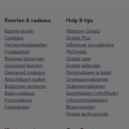
Kaarten & cadeaus
Hulp & tips
Kaartje sturen
Waarom Greetz
Cadeaus
Greetz Plus
Verjaardagskaarten
Influencer co-collecties
Fotokaarten
MyGreetz
Bloemen bezorgen
Greetz-app
Geslaagd kaarten
Greetz-kalender
Geslaagd cadeaus
Personaliseer je kaart
Ansichtkaart maken
Groepswenskaarten
Ballonnen versturen
Videowenskaarten
Baby cadeaus
Kaartteksten (schrijfhulp)
Fotocadeaus
Uitnodigingsteksten
Feestdagen
Bloemsoorten
Greetz kortingscode