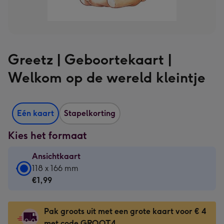
Greetz | Geboortekaart |
Welkom op de wereld kleintje
Eén kaart
Stapelkorting
Kies het formaat
Ansichtkaart
Ansichtkaart
118 x 166 mm
-
€1,99
€1,99
-
Pak groots uit met een grote kaart voor € 4
118
met code GROOT4