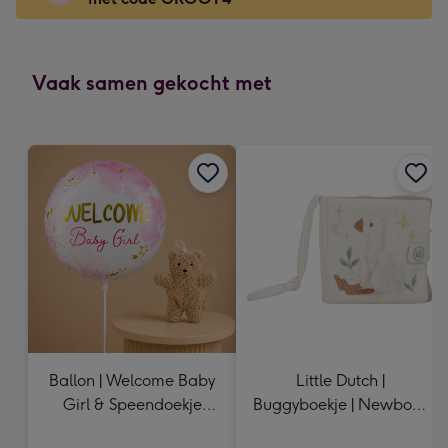
x
166
mm
-
Vaak samen gekocht met
Dimensions:
118
x
166
mm
Ballon | Welcome Baby
Little Dutch |
Girl & Speendoekje
Buggyboekje | Newborn
teddybeer
Naturals