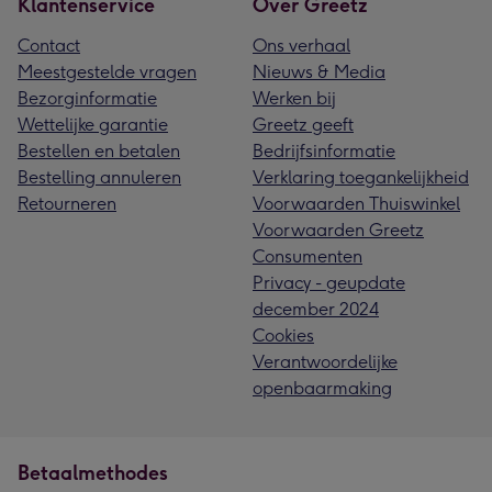
Klantenservice
Over Greetz
Contact
Ons verhaal
Meestgestelde vragen
Nieuws & Media
Bezorginformatie
Werken bij
Wettelijke garantie
Greetz geeft
Bestellen en betalen
Bedrijfsinformatie
Bestelling annuleren
Verklaring toegankelijkheid
Retourneren
Voorwaarden Thuiswinkel
Voorwaarden Greetz
Consumenten
Privacy - geupdate
december 2024
Cookies
Verantwoordelijke
openbaarmaking
Betaalmethodes