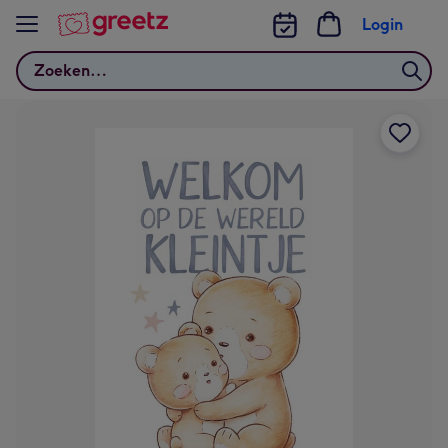
Bekijk meer
Login
Zoeken