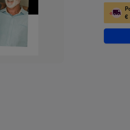
-
P
118
€
x
166
mm
-
Dimen
118
x
166
mm