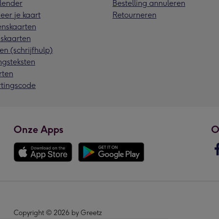
lender
Bestelling annuleren
eer je kaart
Retourneren
nskaarten
skaarten
en (schrijfhulp)
ngsteksten
rten
rtingscode
Onze Apps
O
Copyright © 2026 by Greetz