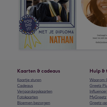
Kaarten & cadeaus
Hulp & 
Kaartje sturen
Waarom G
Cadeaus
Greetz Pl
Verjaardagskaarten
Influencer
Fotokaarten
MyGreetz
Bloemen bezorgen
Greetz-a