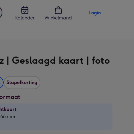
Login
Kalender
Winkelmand
jst
en
z | Geslaagd kaart | foto
t
Stapelkorting
formaat
htkaart
htkaart
 166 mm