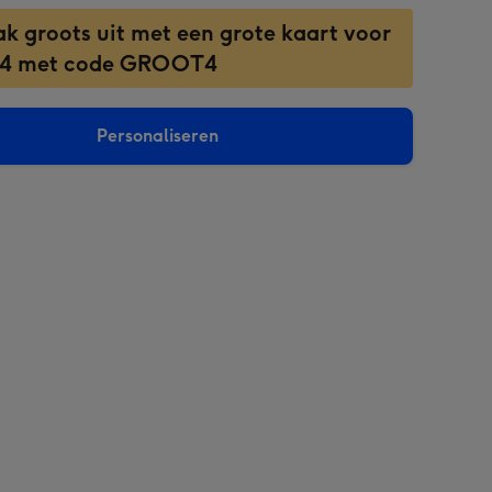
ak groots uit met een grote kaart voor
 4 met code GROOT4
Personaliseren
sions: