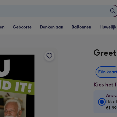
elijst
Vervolgkeuzelijst
Vervolgkeuzelijst
Vervolgkeuzelijst
Vervolgkeuzeli
en
Geboorte
Denken aan
Ballonnen
Huwelijk
penen
Geboorte openen
Denken aan openen
Ballonnen openen
Huwelijk open
Greet
Eén kaar
Kies het 
Ansic
Ansic
118 x
-
€1,99
€1,99