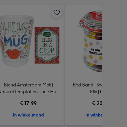
Blond Amsterdam Mok |
Red Band | Snoeppot Craz
atural temptation Thee Hug
Mix | 0,5 kg
in a cup
€ 17,99
€ 20,49
In winkelmand
In winkelmand