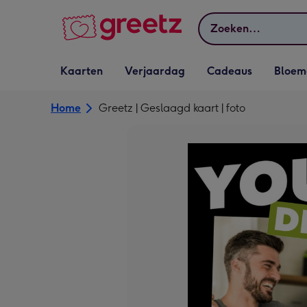
Bekijk meer
Zoeken
Vervolgkeuzelijst
Vervolgkeuzelijst
Vervolgkeuzelijst
Vervolgkeuz
Kaarten
Verjaardag
Cadeaus
Bloem
Kaarten openen
Verjaardag openen
Cadeaus openen
Bloemen o
Home
Greetz | Geslaagd kaart | foto