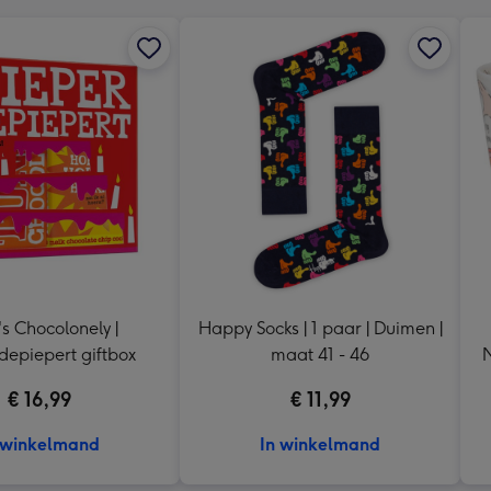
's Chocolonely |
Happy Socks | 1 paar | Duimen |
depiepert giftbox
maat 41 - 46
N
€ 16,99
€ 11,99
 winkelmand
In winkelmand