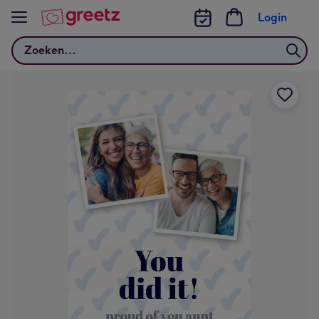
Bekijk meer
Login
Zoeken