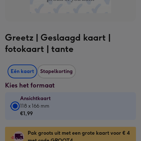
Greetz | Geslaagd kaart |
fotokaart | tante
Eén kaart
Stapelkorting
Kies het formaat
Ansichtkaart
Ansichtkaart
118 x 166 mm
-
€1,99
€1,99
-
Pak groots uit met een grote kaart voor € 4
118
met code GROOT4