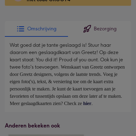
x
166
mm
-
Omschrijving
Bezorging
Dimensions:
118
Wat goed dat je tante geslaagd is! Stuur haar
x
daarom een geslaagdkaart van Greetz! Op deze
166
kaart staat: You did it! Proud of you aunt. Ook kun je
mm
twee foto's toevoegen.
Wenskaart van Greetz ontworpen 
door Greetz designers, volgens de laatste trends. Voeg je 
eigen foto('s), tekst, & versiering toe om de kaart extra 
persoonlijk te maken. Je kunt de kaart toevoegen aan je 
favorieten of tussentijds opslaan om deze later af te maken. 
Meer geslaagdkaarten zien? Check ze 
hier
.
Anderen bekeken ook