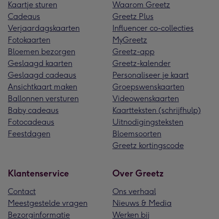
Kaartje sturen
Waarom Greetz
Cadeaus
Greetz Plus
Verjaardagskaarten
Influencer co-collecties
Fotokaarten
MyGreetz
Bloemen bezorgen
Greetz-app
Geslaagd kaarten
Greetz-kalender
Geslaagd cadeaus
Personaliseer je kaart
Ansichtkaart maken
Groepswenskaarten
Ballonnen versturen
Videowenskaarten
Baby cadeaus
Kaartteksten (schrijfhulp)
Fotocadeaus
Uitnodigingsteksten
Feestdagen
Bloemsoorten
Greetz kortingscode
Klantenservice
Over Greetz
Contact
Ons verhaal
Meestgestelde vragen
Nieuws & Media
Bezorginformatie
Werken bij