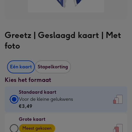
Greetz | Geslaagd kaart | Met
foto
Eén kaart
Stapelkorting
Kies het formaat
Standaard kaart
Standaard
Voor de kleine gelukwens
kaart
€3,49
-
Grote kaart
€3,49
Grote
-
Meest gekozen