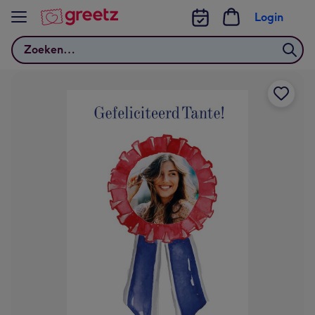
Bekijk meer
Login
Zoeken