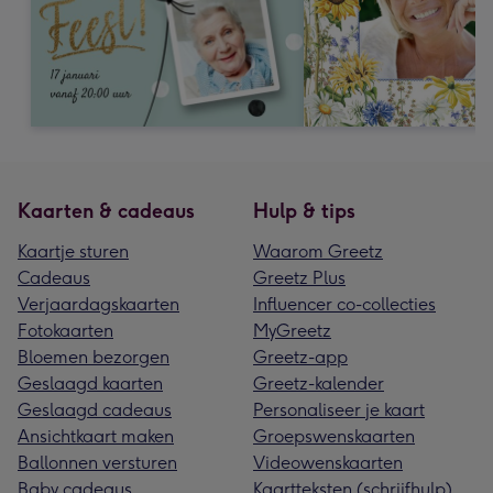
Kaarten & cadeaus
Hulp & tips
Kaartje sturen
Waarom Greetz
Cadeaus
Greetz Plus
Verjaardagskaarten
Influencer co-collecties
Fotokaarten
MyGreetz
Bloemen bezorgen
Greetz-app
Geslaagd kaarten
Greetz-kalender
Geslaagd cadeaus
Personaliseer je kaart
Ansichtkaart maken
Groepswenskaarten
Ballonnen versturen
Videowenskaarten
Baby cadeaus
Kaartteksten (schrijfhulp)