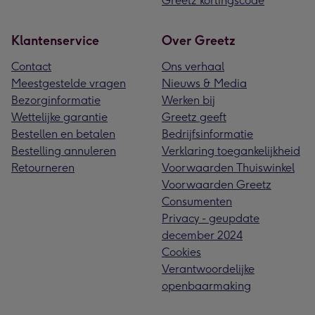
Greetz kortingscode
Klantenservice
Over Greetz
Contact
Ons verhaal
Meestgestelde vragen
Nieuws & Media
Bezorginformatie
Werken bij
Wettelijke garantie
Greetz geeft
Bestellen en betalen
Bedrijfsinformatie
Bestelling annuleren
Verklaring toegankelijkheid
Retourneren
Voorwaarden Thuiswinkel
Voorwaarden Greetz
Consumenten
Privacy - geupdate
december 2024
Cookies
Verantwoordelijke
openbaarmaking