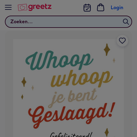
Bekijk meer
Login
Zoeken