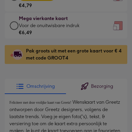
vierkante
Voor
€4,79
kaart
de
-
kleine
Mega vierkante kaart
€4,79
gelukwens
Mega
Voor de onuitwisbare indruk
-
-
vierkante
€6,49
Meest
Dimensions:
kaart
gekozen
130
-
-
Pak groots uit met een grote kaart voor € 4
x
€6,49
Dimensions:
met code GROOT4
130
-
167
mm
Voor
x
de
167
onuitwisbare
mm
Omschrijving
Bezorging
indruk
-
Wenskaart van Greetz
Dimensions:
Feliciteer met deze vrolijke kaart van Greetz!
ontworpen door Greetz designers, volgens de
240
laatste trends. Voeg je eigen foto('s), tekst, &
x
versiering toe om de kaart extra persoonlijk te
240
maken. Je kunt de kaart toevoegen aan je favorieten
mm