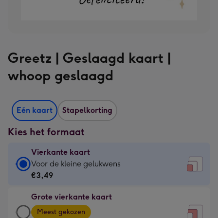
Greetz | Geslaagd kaart |
whoop geslaagd
Eén kaart
Stapelkorting
Kies het formaat
Vierkante kaart
Vierkante
Voor de kleine gelukwens
kaart
€3,49
-
Grote vierkante kaart
€3,49
Grote
-
Meest gekozen