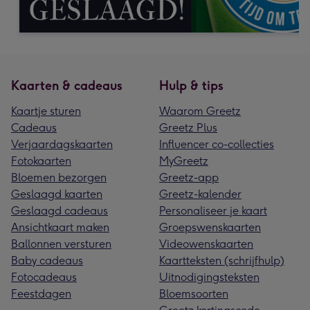
Kaarten & cadeaus
Hulp & tips
Kaartje sturen
Waarom Greetz
Cadeaus
Greetz Plus
Verjaardagskaarten
Influencer co-collecties
Fotokaarten
MyGreetz
Bloemen bezorgen
Greetz-app
Geslaagd kaarten
Greetz-kalender
Geslaagd cadeaus
Personaliseer je kaart
Ansichtkaart maken
Groepswenskaarten
Ballonnen versturen
Videowenskaarten
Baby cadeaus
Kaartteksten (schrijfhulp)
Fotocadeaus
Uitnodigingsteksten
Feestdagen
Bloemsoorten