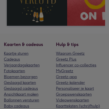
Kaarten & cadeaus
Hulp & tips
Kaartje sturen
Waarom Greetz
Cadeaus
Greetz Plus
Verjaardagskaarten
Influencer co-collecties
Fotokaarten
MyGreetz
Bloemen bezorgen
Greetz-app
Geslaagd kaarten
Greetz-kalender
Geslaagd cadeaus
Personaliseer je kaart
Ansichtkaart maken
Groepswenskaarten
Ballonnen versturen
Videowenskaarten
Baby cadeaus
Kaartteksten (schrijfhulp)