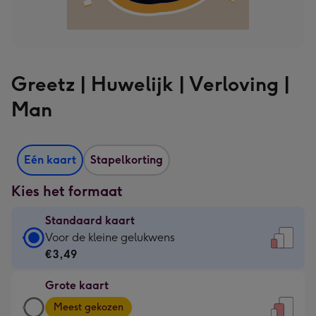
Greetz | Huwelijk | Verloving |
Man
Eén kaart
Stapelkorting
Kies het formaat
Standaard kaart
Standaard
Voor de kleine gelukwens
kaart
€3,49
-
Grote kaart
€3,49
Grote
-
Meest gekozen