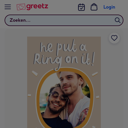
Bekijk meer
Login
Zoeken