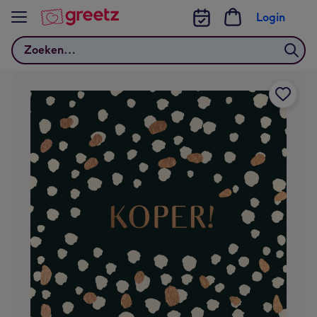
Bekijk meer
Login
Zoeken