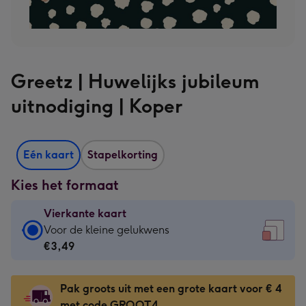
Greetz | Huwelijks jubileum
uitnodiging | Koper
Eén kaart
Stapelkorting
Kies het formaat
Vierkante kaart
Vierkante
Voor de kleine gelukwens
kaart
€3,49
-
€3,49
Pak groots uit met een grote kaart voor € 4
-
met code GROOT4