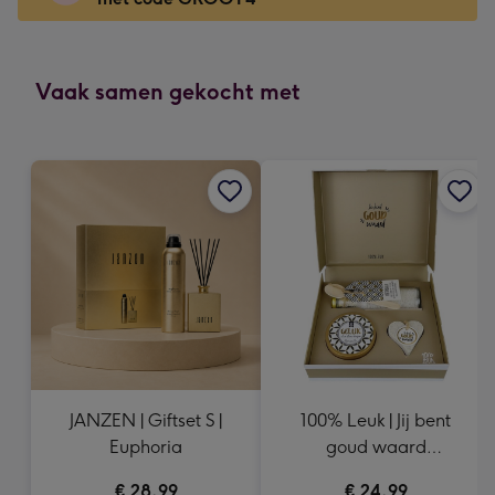
Voor
de
kleine
gelukwens
Vaak samen gekocht met
-
Dimensions:
130
x
130
mm
JANZEN | Giftset S |
100% Leuk | Jij bent
Euphoria
goud waard
cadeaupakket
€ 28,99
€ 24,99