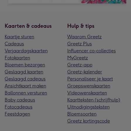
Kaarten & cadeaus
Hulp & tips
Kaartje sturen
Waarom Greetz
Cadeaus
Greetz Plus
Verjaardagskaarten
Influencer co-collecties
Fotokaarten
MyGreetz
Bloemen bezorgen
Greetz-app
Geslaagd kaarten
Greetz-kalender
Geslaagd cadeaus
Personaliseer je kaart
Ansichtkaart maken
Groepswenskaarten
Ballonnen versturen
Videowenskaarten
Baby cadeaus
Kaartteksten (schrijfhulp)
Fotocadeaus
Uitnodigingsteksten
Feestdagen
Bloemsoorten
Greetz kortingscode