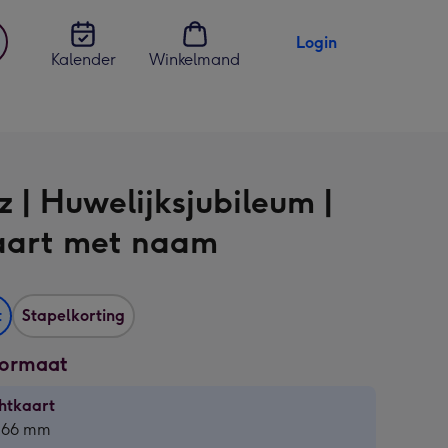
Login
Kalender
Winkelmand
jst
en
z | Huwelijksjubileum |
aart met naam
t
Stapelkorting
formaat
htkaart
htkaart
 166 mm