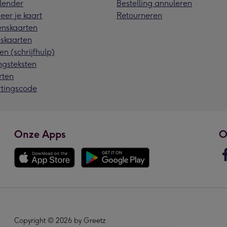
lender
Bestelling annuleren
eer je kaart
Retourneren
nskaarten
skaarten
en (schrijfhulp)
ngsteksten
rten
rtingscode
Onze Apps
O
Copyright © 2026 by Greetz