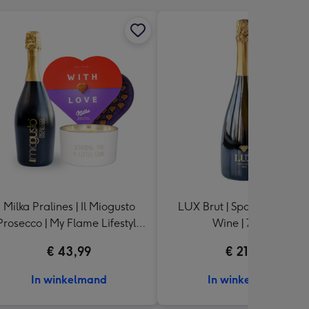
Milka Pralines | Il Miogusto
LUX Brut | Sparkling Luxur
Prosecco | My Flame Lifestyle
Wine | 750 ml
kaars
€ 43,99
€ 21,49
In winkelmand
In winkelmand