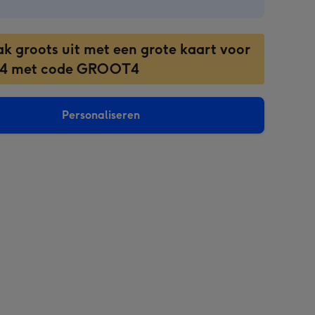
ak groots uit met een grote kaart voor
 4 met code GROOT4
Personaliseren
sions: