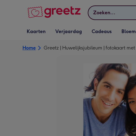
Bekijk meer
Zoeken
Vervolgkeuzelijst
Vervolgkeuzelijst
Vervolgkeuzelijst
Vervolgkeuz
Kaarten
Verjaardag
Cadeaus
Bloem
Kaarten openen
Verjaardag openen
Cadeaus openen
Bloemen o
Home
Greetz | Huwelijksjubileum | fotokaart me