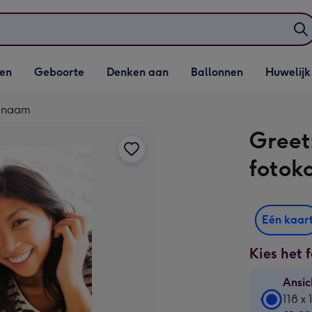
elijst
Vervolgkeuzelijst
Vervolgkeuzelijst
Vervolgkeuzelijst
Vervolgkeuzeli
en
Geboorte
Denken aan
Ballonnen
Huwelijk
penen
Geboorte openen
Denken aan openen
Ballonnen openen
Huwelijk open
t naam
Greet
fotok
Eén kaar
Kies het 
Ansic
Ansic
118 x