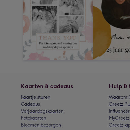
Kaarten & cadeaus
Hulp & 
Kaartje sturen
Waarom G
Cadeaus
Greetz Pl
Verjaardagskaarten
Influencer
Fotokaarten
MyGreetz
Bloemen bezorgen
Greetz-a