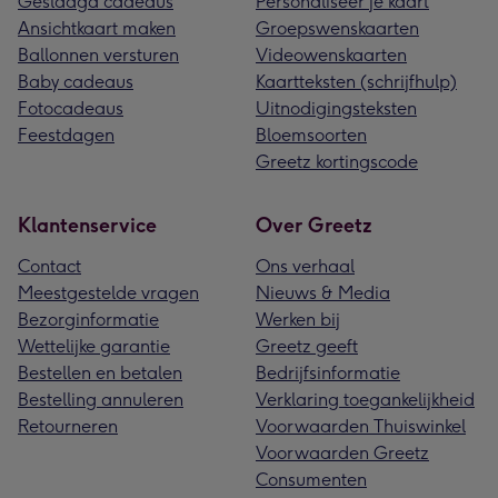
Geslaagd cadeaus
Personaliseer je kaart
Ansichtkaart maken
Groepswenskaarten
Ballonnen versturen
Videowenskaarten
Baby cadeaus
Kaartteksten (schrijfhulp)
Fotocadeaus
Uitnodigingsteksten
Feestdagen
Bloemsoorten
Greetz kortingscode
Klantenservice
Over Greetz
Contact
Ons verhaal
Meestgestelde vragen
Nieuws & Media
Bezorginformatie
Werken bij
Wettelijke garantie
Greetz geeft
Bestellen en betalen
Bedrijfsinformatie
Bestelling annuleren
Verklaring toegankelijkheid
Retourneren
Voorwaarden Thuiswinkel
Voorwaarden Greetz
Consumenten