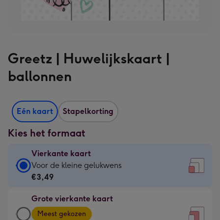
Greetz | Huwelijkskaart |
ballonnen
Eén kaart
Stapelkorting
Kies het formaat
Vierkante kaart
Vierkante
Voor de kleine gelukwens
kaart
€3,49
-
Grote vierkante kaart
€3,49
Grote
-
Meest gekozen