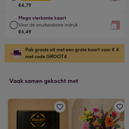
vierkante
Voor
€4,79
kaart
de
-
kleine
Mega vierkante kaart
€4,79
gelukwens
Mega
Voor de onuitwisbare indruk
-
-
vierkante
€6,49
Meest
Dimensions:
kaart
gekozen
130
-
-
Pak groots uit met een grote kaart voor € 4
x
€6,49
Dimensions:
met code GROOT4
130
-
167
mm
Voor
x
de
167
onuitwisbare
Vaak samen gekocht met
mm
indruk
-
Dimensions:
240
x
240
mm