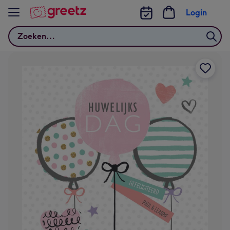
Bekijk meer
Login
Zoeken