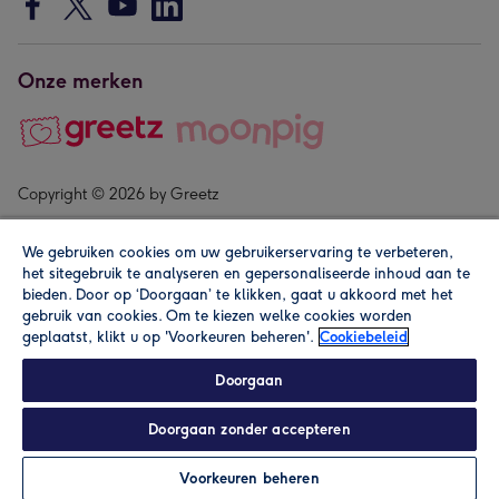
Onze merken
Copyright © 2026 by Greetz
We gebruiken cookies om uw gebruikerservaring te verbeteren,
het sitegebruik te analyseren en gepersonaliseerde inhoud aan te
bieden. Door op ‘Doorgaan’ te klikken, gaat u akkoord met het
gebruik van cookies. Om te kiezen welke cookies worden
geplaatst, klikt u op 'Voorkeuren beheren'.
Cookiebeleid
Alle prijzen zijn inclusief btw en andere heffingen. Lees de
algemene voorwaarden
.
Doorgaan
Doorgaan zonder accepteren
Personaliseren
Voorkeuren beheren