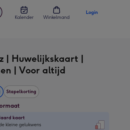
Login
Kalender
Winkelmand
jst
en
z | Huwelijkskaart |
en | Voor altijd
t
Stapelkorting
formaat
daard kaart
daard
de kleine gelukwens