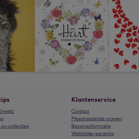
tips
Klantenservice
reetz
Contact
us
Meestgestelde vragen
 co-collecties
Bezorginformatie
Wettelijke garantie