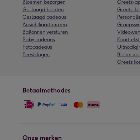
Bloemen bezorgen
Greetz-a
Geslaagd kaarten
Greetz-ka
Geslaagd cadeaus
Personalis
Ansichtkaart maken
Groepswe
Ballonnen versturen
Videowen
Baby cadeaus
Kaarttekst
Fotocadeaus
Uitnodigi
Feestdagen
Bloemsoo
Greetz ko
Betaalmethodes
Onze merken