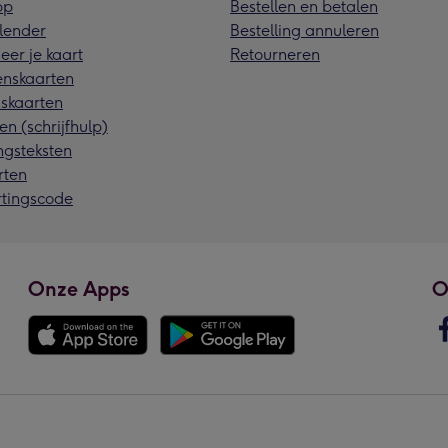
pp
Bestellen en betalen
lender
Bestelling annuleren
eer je kaart
Retourneren
nskaarten
skaarten
en (schrijfhulp)
ngsteksten
rten
rtingscode
Onze Apps
O