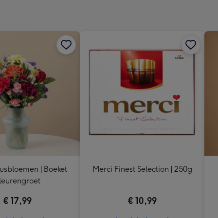
x
333
mm
usbloemen | Boeket
Merci Finest Selection | 250g
leurengroet
€ 17,99
€ 10,99