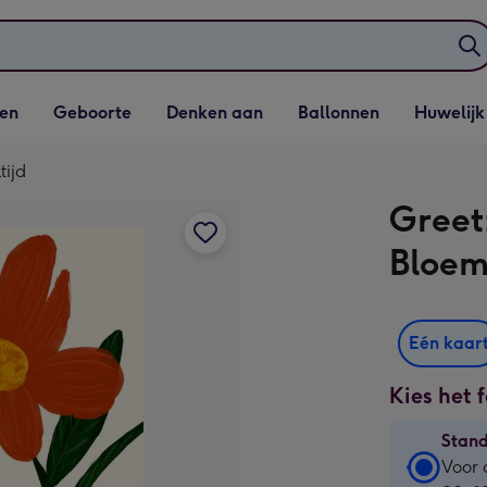
elijst
Vervolgkeuzelijst
Vervolgkeuzelijst
Vervolgkeuzelijst
Vervolgkeuzeli
en
Geboorte
Denken aan
Ballonnen
Huwelijk
penen
Geboorte openen
Denken aan openen
Ballonnen openen
Huwelijk open
tijd
Greet
Bloem
Eén kaar
Kies het 
Stan
Stan
Voor 