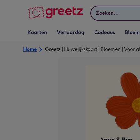
Bekijk meer
Zoeken
Vervolgkeuzelijst
Vervolgkeuzelijst
Vervolgkeuzelijst
Vervolgkeuz
Kaarten
Verjaardag
Cadeaus
Bloem
Kaarten openen
Verjaardag openen
Cadeaus openen
Bloemen o
Home
Greetz | Huwelijkskaart | Bloemen | Voor al