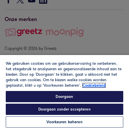
Onze merken
Copyright © 2026 by Greetz
We gebruiken cookies om uw gebruikerservaring te verbeteren,
het sitegebruik te analyseren en gepersonaliseerde inhoud aan te
bieden. Door op ‘Doorgaan’ te klikken, gaat u akkoord met het
gebruik van cookies. Om te kiezen welke cookies worden
geplaatst, klikt u op 'Voorkeuren beheren'.
Cookiebeleid
Alle prijzen zijn inclusief btw en andere heffingen. Lees de
algemene voorwaarden
.
Doorgaan
Doorgaan zonder accepteren
Personaliseren
Voorkeuren beheren