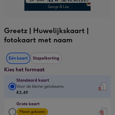
Greetz | Huwelijkskaart |
fotokaart met naam
Eén kaart
Stapelkorting
Kies het formaat
Standaard kaart
Standaard
Voor de kleine gelukwens
kaart
€3,49
-
Grote kaart
€3,49
Grote
-
Meest gekozen