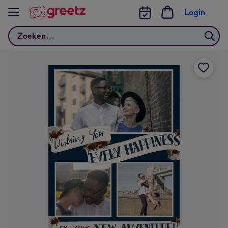
Bekijk meer
Login
Zoeken