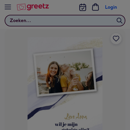
Bekijk meer
Login
Zoeken