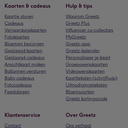
Kaarten & cadeaus
Hulp & tips
Kaartje sturen
Waarom Greetz
Cadeaus
Greetz Plus
Verjaardagskaarten
Influencer co-collecties
Fotokaarten
MyGreetz
Bloemen bezorgen
Greetz-app
Geslaagd kaarten
Greetz-kalender
Geslaagd cadeaus
Personaliseer je kaart
Ansichtkaart maken
Groepswenskaarten
Ballonnen versturen
Videowenskaarten
Baby cadeaus
Kaartteksten (schrijfhulp)
Fotocadeaus
Uitnodigingsteksten
Feestdagen
Bloemsoorten
Greetz kortingscode
Klantenservice
Over Greetz
Contact
Ons verhaal