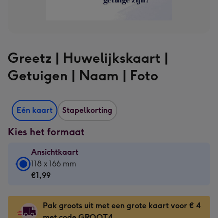
Greetz | Huwelijkskaart |
Getuigen | Naam | Foto
Eén kaart
Stapelkorting
Kies het formaat
Ansichtkaart
Ansichtkaart
118 x 166 mm
-
€1,99
€1,99
-
Pak groots uit met een grote kaart voor € 4
118
met code GROOT4