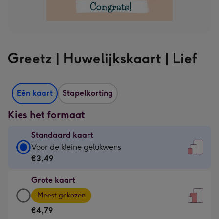
Greetz | Huwelijkskaart | Lief
Eén kaart
Stapelkorting
Kies het formaat
Standaard kaart
Standaard
Voor de kleine gelukwens
kaart
€3,49
-
Grote kaart
€3,49
Grote
-
Meest gekozen
kaart
Voor
€4,79
-
de