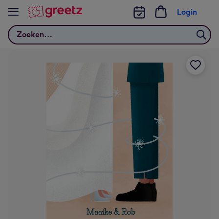
Bekijk meer
Login
Zoeken