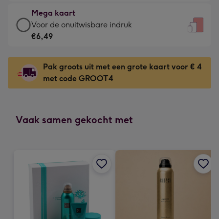
€4,79
kleine
Mega kaart
-
gelukwens
Mega
Voor de onuitwisbare indruk
Meest
-
kaart
€6,49
gekozen
Dimensions:
-
-
120
€6,49
Dimensions:
Pak groots uit met een grote kaart voor € 4
x
-
167
met code GROOT4
160
Voor
x
mm
de
231
onuitwisbare
mm
indruk
Vaak samen gekocht met
-
Dimensions:
241
x
333
mm