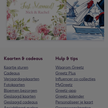
Kaarten & cadeaus
Hulp & tips
Kaartje sturen
Waarom Greetz
Cadeaus
Greetz Plus
Verjaardagskaarten
Influencer co-collecties
Fotokaarten
MyGreetz
Bloemen bezorgen
Greetz-app
Geslaagd kaarten
Greetz-kalender
Geslaagd cadeaus
Personaliseer je kaart
Ansichtkaart maken
Groepswenskaarten