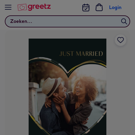
Bekijk meer
Login
Zoeken