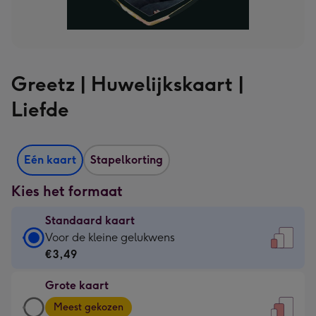
Greetz | Huwelijkskaart |
Liefde
Eén kaart
Stapelkorting
Kies het formaat
Standaard kaart
Standaard
Voor de kleine gelukwens
kaart
€3,49
-
Grote kaart
€3,49
Grote
-
Meest gekozen