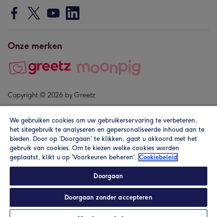
Onze merken
Copyright © 2026 by Greetz
We gebruiken cookies om uw gebruikerservaring te verbeteren,
het sitegebruik te analyseren en gepersonaliseerde inhoud aan te
bieden. Door op ‘Doorgaan’ te klikken, gaat u akkoord met het
gebruik van cookies. Om te kiezen welke cookies worden
geplaatst, klikt u op 'Voorkeuren beheren'.
Cookiebeleid
Alle prijzen zijn inclusief btw en andere heffingen. Lees de
algemene voorwaarden
.
Doorgaan
Doorgaan zonder accepteren
Personaliseren