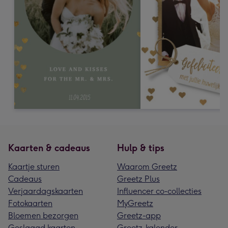
Kaarten & cadeaus
Hulp & tips
Kaartje sturen
Waarom Greetz
Cadeaus
Greetz Plus
Verjaardagskaarten
Influencer co-collecties
Fotokaarten
MyGreetz
Bloemen bezorgen
Greetz-app
Geslaagd kaarten
Greetz-kalender