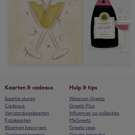
Kaarten & cadeaus
Hulp & tips
Kaartje sturen
Waarom Greetz
Cadeaus
Greetz Plus
Verjaardagskaarten
Influencer co-collecties
Fotokaarten
MyGreetz
Bloemen bezorgen
Greetz-app
Geslaagd kaarten
Greetz-kalender