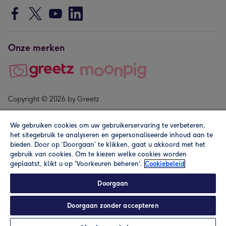
Onze merken
Copyright © 2026 by Greetz
We gebruiken cookies om uw gebruikerservaring te verbeteren,
het sitegebruik te analyseren en gepersonaliseerde inhoud aan te
bieden. Door op ‘Doorgaan’ te klikken, gaat u akkoord met het
gebruik van cookies. Om te kiezen welke cookies worden
geplaatst, klikt u op 'Voorkeuren beheren'.
Cookiebeleid
Alle prijzen zijn inclusief btw en andere heffingen. Lees de
algemene voorwaarden
.
Doorgaan
Doorgaan zonder accepteren
In winkelmand
Personaliseren