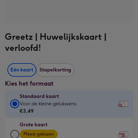
Greetz | Huwelijkskaart |
verloofd!
Eén kaart
Stapelkorting
Kies het formaat
Standaard kaart
Standaard
Voor de kleine gelukwens
kaart
€3,49
-
Grote kaart
€3,49
Grote
-
Meest gekozen