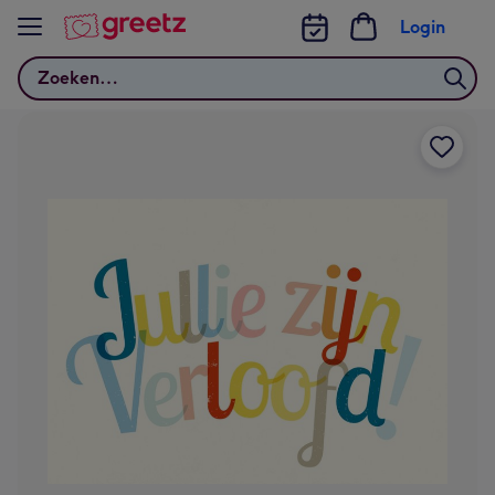
Bekijk meer
Login
Zoeken