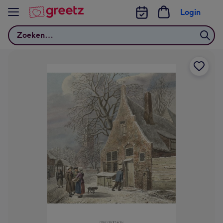
Bekijk meer
Login
Zoeken