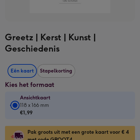
Greetz | Kerst | Kunst |
Geschiedenis
Eén kaart
Stapelkorting
Kies het formaat
Ansichtkaart
Ansichtkaart
118 x 166 mm
-
€1,99
€1,99
-
Pak groots uit met een grote kaart voor € 4
118
met code GROOT4