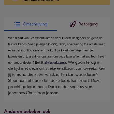
x
166
mm
-
Omschrijving
Bezorging
Dimensions:
118
x
Wenskaart van Greetz ontworpen door Greetz designers, volgens de
166
laatste trends. Voeg je eigen foto('s), tekst, & versiering toe om de kaart
mm
extra persoonlijk te maken. Je kunt de kaart toevoegen aan je
favorieten of tussentijds opslaan om deze later af te maken. Toch liever
We gaan terug in
een ander design? Bekijk
alle kerstkaarten.
de tijd met deze artistieke kerstkaart van Greetz! Ken
jij iemand die zulke kerstkaarten kan waarderen?
Stuur hem of haar dan deze leuke kerstkaart. Deze
prachtige kaart heet: Dorp onder sneeuw van
Johannes Christiaan Janson.
Anderen bekeken ook