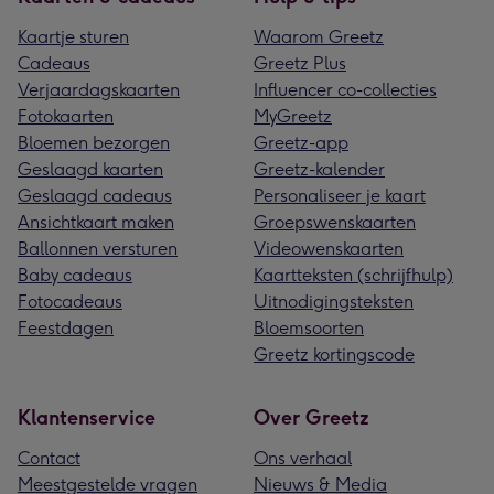
Kaartje sturen
Waarom Greetz
Cadeaus
Greetz Plus
Verjaardagskaarten
Influencer co-collecties
Fotokaarten
MyGreetz
Bloemen bezorgen
Greetz-app
Geslaagd kaarten
Greetz-kalender
Geslaagd cadeaus
Personaliseer je kaart
Ansichtkaart maken
Groepswenskaarten
Ballonnen versturen
Videowenskaarten
Baby cadeaus
Kaartteksten (schrijfhulp)
Fotocadeaus
Uitnodigingsteksten
Feestdagen
Bloemsoorten
Greetz kortingscode
Klantenservice
Over Greetz
Contact
Ons verhaal
Meestgestelde vragen
Nieuws & Media