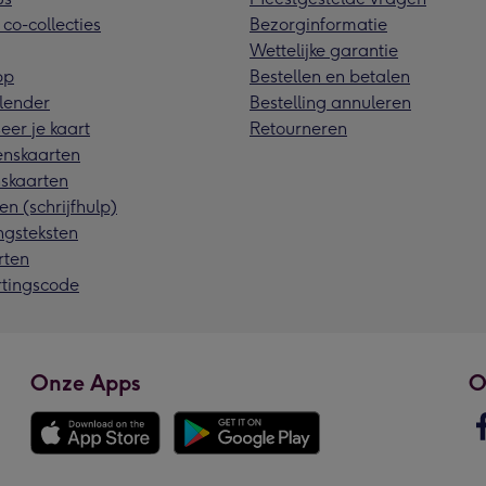
 co-collecties
Bezorginformatie
Wettelijke garantie
pp
Bestellen en betalen
lender
Bestelling annuleren
eer je kaart
Retourneren
nskaarten
skaarten
en (schrijfhulp)
ngsteksten
rten
rtingscode
Onze Apps
O