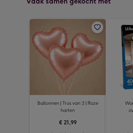
Vaak samen gekocht met
Ballonnen | Tros van 3 | Roze
Won
harten
ov
Cad
€ 21,99