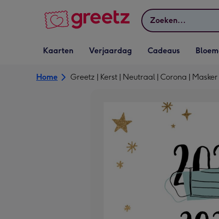
Bekijk meer
Zoeken
Vervolgkeuzelijst
Vervolgkeuzelijst
Vervolgkeuzelijst
Vervolgkeuz
Kaarten
Verjaardag
Cadeaus
Bloem
Kaarten openen
Verjaardag openen
Cadeaus openen
Bloemen o
Home
Greetz | Kerst | Neutraal | Corona | Masker