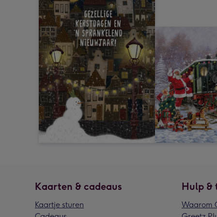
Kaarten & cadeaus
Hulp & 
Kaartje sturen
Waarom G
Cadeaus
Greetz Pl