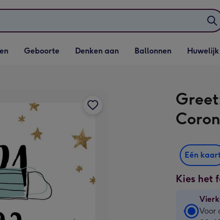
elijst
Vervolgkeuzelijst
Vervolgkeuzelijst
Vervolgkeuzelijst
Vervolgkeuzeli
en
Geboorte
Denken aan
Ballonnen
Huwelijk
penen
Geboorte openen
Denken aan openen
Ballonnen openen
Huwelijk open
Greetz
Coron
Eén kaar
Kies het 
Vierk
Vierk
Voor 