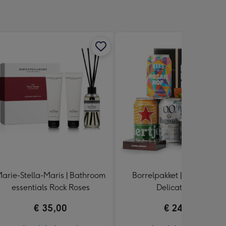
arie-Stella-Maris | Bathroom
Borrelpakket | Bierbox me
essentials Rock Roses
Delicatessen
€ 35,00
€ 24,99