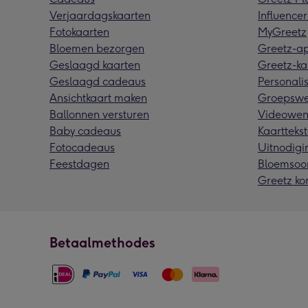
Verjaardagskaarten
Influencer
Fotokaarten
MyGreetz
Bloemen bezorgen
Greetz-a
Geslaagd kaarten
Greetz-ka
Geslaagd cadeaus
Personalis
Ansichtkaart maken
Groepswe
Ballonnen versturen
Videowen
Baby cadeaus
Kaarttekst
Fotocadeaus
Uitnodigi
Feestdagen
Bloemsoo
Greetz ko
Betaalmethodes