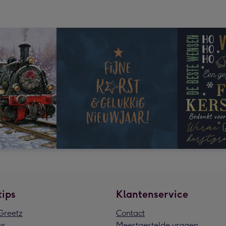
tips
Klantenservice
reetz
Contact
us
Meestgestelde vragen