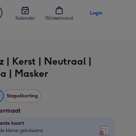
Login
Kalender
Winkelmand
jst
en
 | Kerst | Neutraal |
a | Masker
t
Stapelkorting
formaat
ante kaart
ante
de kleine gelukwens