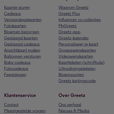
Kaartje sturen
Waarom Greetz
Cadeaus
Greetz Plus
Verjaardagskaarten
Influencer co-collecties
Fotokaarten
MyGreetz
Bloemen bezorgen
Greetz-app
Geslaagd kaarten
Greetz-kalender
Geslaagd cadeaus
Personaliseer je kaart
Ansichtkaart maken
Groepswenskaarten
Ballonnen versturen
Videowenskaarten
Baby cadeaus
Kaartteksten (schrijfhulp)
Fotocadeaus
Uitnodigingsteksten
Feestdagen
Bloemsoorten
Greetz kortingscode
Klantenservice
Over Greetz
Contact
Ons verhaal
Meestgestelde vragen
Nieuws & Media