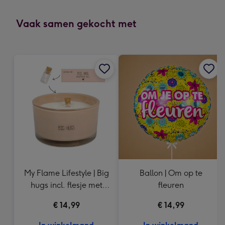
mm
-
Vaak samen gekocht met
Dimensions:
118
x
166
mm
My Flame Lifestyle | Big
Ballon | Om op te
hugs incl. flesje met
fleuren
tekst
€ 14,99
€ 14,99