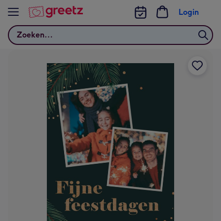
Bekijk meer
Login
Zoeken