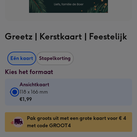
Greetz | Kerstkaart | Feestelijk
Eén kaart
Stapelkorting
Kies het formaat
Ansichtkaart
Ansichtkaart
118 x 166 mm
-
€1,99
€1,99
-
Pak groots uit met een grote kaart voor € 4
118
met code GROOT4
x
166