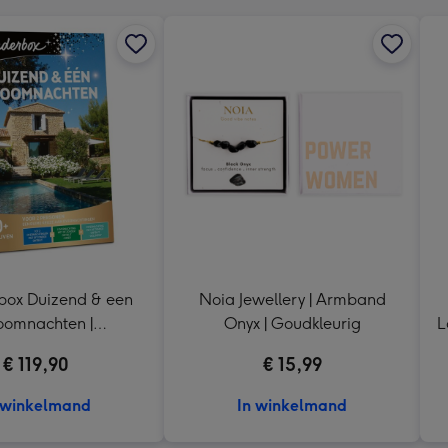
ox Duizend & een
Noia Jewellery | Armband
oomnachten |
Onyx | Goudkleurig
L
eaubelevenis
€ 119,90
€ 15,99
 winkelmand
In winkelmand