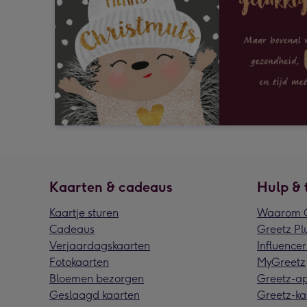
Kaarten & cadeaus
Hulp & 
Kaartje sturen
Waarom G
Cadeaus
Greetz Pl
Verjaardagskaarten
Influencer
Fotokaarten
MyGreetz
Bloemen bezorgen
Greetz-a
Geslaagd kaarten
Greetz-ka