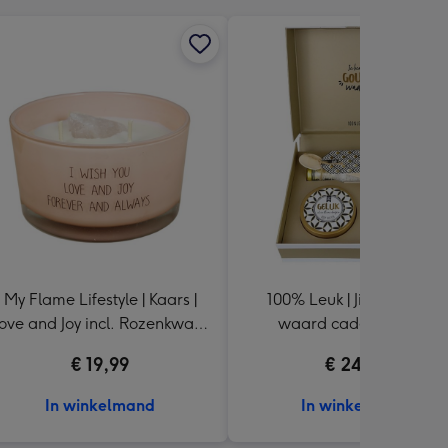
My Flame Lifestyle | Kaars |
100% Leuk | Jij bent goud
ove and Joy incl. Rozenkwarts
waard cadeaupakket
steen
€ 19,99
€ 24,99
In winkelmand
In winkelmand