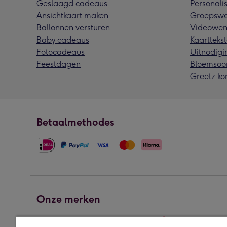
Geslaagd cadeaus
Personalis
Ansichtkaart maken
Groepswe
Ballonnen versturen
Videowen
Baby cadeaus
Kaarttekst
Fotocadeaus
Uitnodigi
Feestdagen
Bloemsoo
Greetz ko
Betaalmethodes
Onze merken