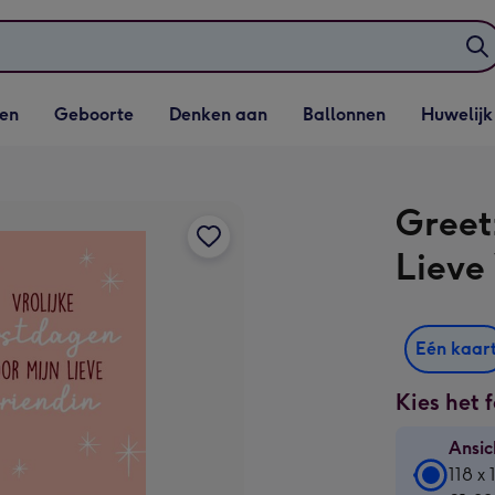
elijst
Vervolgkeuzelijst
Vervolgkeuzelijst
Vervolgkeuzelijst
Vervolgkeuzeli
en
Geboorte
Denken aan
Ballonnen
Huwelijk
penen
Geboorte openen
Denken aan openen
Ballonnen openen
Huwelijk open
Greetz
Lieve
Eén kaar
Kies het 
Ansic
Ansic
118 x