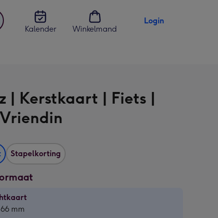
Login
Kalender
Winkelmand
jst
en
 | Kerstkaart | Fiets |
 Vriendin
t
Stapelkorting
formaat
htkaart
htkaart
 166 mm