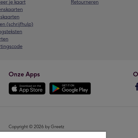
eer je kaart
Retourneren
nskaarten
skaarten
en (schrijfhulp)
ngsteksten
rten
rtingscode
Onze Apps
O
Copyright © 2026 by Greetz