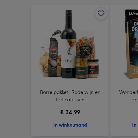
Borrelpakket | Rode wijn en
Wonderb
Delicatessen
dr
Cad
€ 34,99
In winkelmand
In