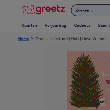
Bekijk meer
Zoeken
Vervolgkeuzelijst
Vervolgkeuzelijst
Vervolgkeuzelijst
Vervolgkeuz
Kaarten
Verjaardag
Cadeaus
Bloem
Kaarten openen
Verjaardag openen
Cadeaus openen
Bloemen o
Home
Greetz | Kerstkaart | Fiets | Lieve Vriendin