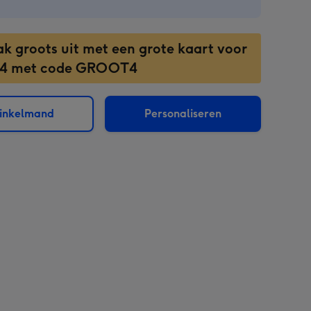
ak groots uit met een grote kaart voor
 4 met code GROOT4
winkelmand
Personaliseren
sions: