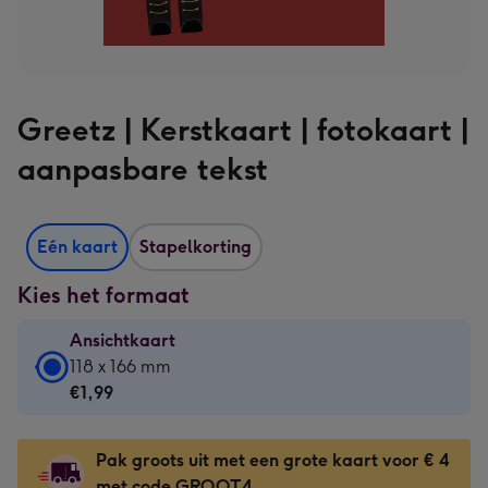
Greetz | Kerstkaart | fotokaart |
aanpasbare tekst
Eén kaart
Stapelkorting
Kies het formaat
Ansichtkaart
Ansichtkaart
118 x 166 mm
-
€1,99
€1,99
-
Pak groots uit met een grote kaart voor € 4
118
met code GROOT4