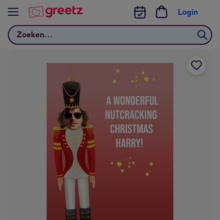
Bekijk meer
Login
Zoeken