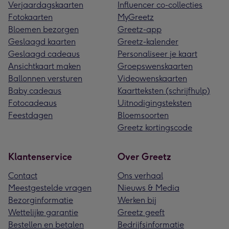
Verjaardagskaarten
Influencer co-collecties
Fotokaarten
MyGreetz
Bloemen bezorgen
Greetz-app
Geslaagd kaarten
Greetz-kalender
Geslaagd cadeaus
Personaliseer je kaart
Ansichtkaart maken
Groepswenskaarten
Ballonnen versturen
Videowenskaarten
Baby cadeaus
Kaartteksten (schrijfhulp)
Fotocadeaus
Uitnodigingsteksten
Feestdagen
Bloemsoorten
Greetz kortingscode
Klantenservice
Over Greetz
Contact
Ons verhaal
Meestgestelde vragen
Nieuws & Media
Bezorginformatie
Werken bij
Wettelijke garantie
Greetz geeft
Bestellen en betalen
Bedrijfsinformatie