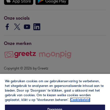
Onze socials
Onze merken
Copyright © 2026 by Greetz
We gebruiken cookies om uw gebruikerservaring te verbeteren,
het sitegebruik te analyseren en gepersonaliseerde inhoud aan te
bieden. Door op ‘Doorgaan’ te klikken, gaat u akkoord met het
gebruik van cookies. Om te kiezen welke cookies worden
geplaatst, klikt u op 'Voorkeuren beheren'.
Cookiebeleid
Alle prijzen zijn inclusief btw en andere heffingen. Lees de
algemene voorwaarden
.
Doorgaan