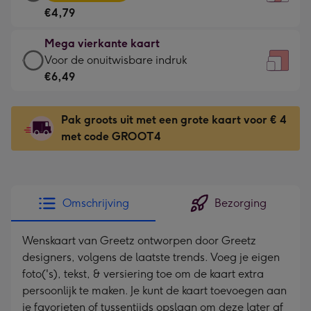
vierkante
Voor
€4,79
kaart
de
-
kleine
Mega vierkante kaart
€4,79
gelukwens
Mega
Voor de onuitwisbare indruk
-
-
vierkante
€6,49
Meest
Dimensions:
kaart
gekozen
130
-
-
Pak groots uit met een grote kaart voor € 4
x
€6,49
Dimensions:
met code GROOT4
130
-
167
mm
Voor
x
de
167
onuitwisbare
mm
Omschrijving
Bezorging
indruk
-
Wenskaart van Greetz ontworpen door Greetz
Dimensions:
designers, volgens de laatste trends. Voeg je eigen
240
foto('s), tekst, & versiering toe om de kaart extra
x
persoonlijk te maken. Je kunt de kaart toevoegen aan
240
je favorieten of tussentijds opslaan om deze later af
mm