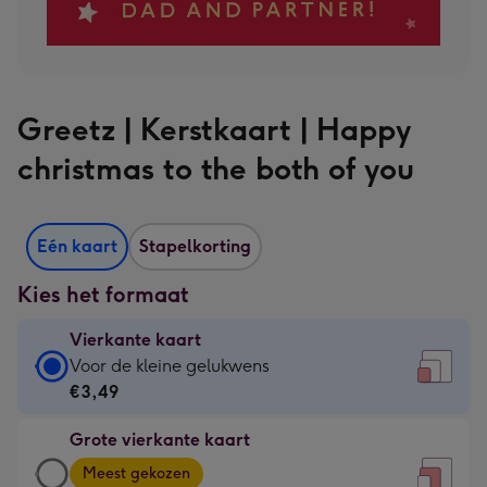
Greetz | Kerstkaart | Happy
christmas to the both of you
Eén kaart
Stapelkorting
Kies het formaat
Vierkante kaart
Vierkante
Voor de kleine gelukwens
kaart
€3,49
-
Grote vierkante kaart
€3,49
Grote
-
Meest gekozen