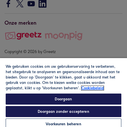
Onze merken
Copyright © 2026 by Greetz
We gebruiken cookies om uw gebruikerservaring te verbeteren,
het sitegebruik te analyseren en gepersonaliseerde inhoud aan te
bieden. Door op ‘Doorgaan’ te klikken, gaat u akkoord met het
gebruik van cookies. Om te kiezen welke cookies worden
geplaatst, klikt u op 'Voorkeuren beheren'.
Cookiebeleid
Alle prijzen zijn inclusief btw en andere heffingen. Lees de
algemene voorwaarden
.
Doorgaan
Doorgaan zonder accepteren
Personaliseren
Voorkeuren beheren