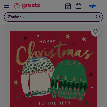
Bekijk meer
Login
Zoeken